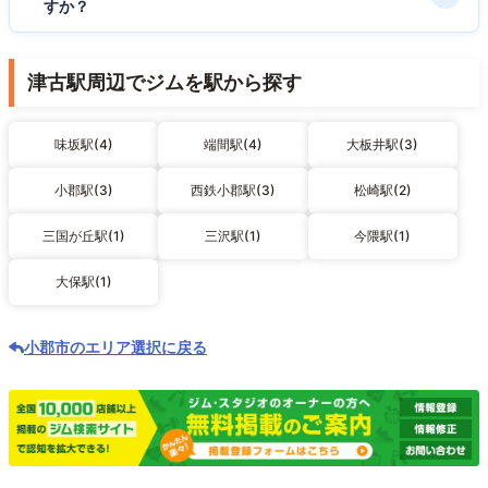
すか？
津古駅周辺でジムを駅から探す
味坂駅(4)
端間駅(4)
大板井駅(3)
小郡駅(3)
西鉄小郡駅(3)
松崎駅(2)
三国が丘駅(1)
三沢駅(1)
今隈駅(1)
大保駅(1)
小郡市のエリア選択に戻る