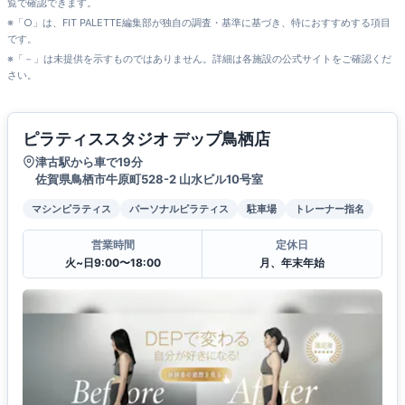
覧で確認できます。
※「○」は、FIT PALETTE編集部が独自の調査・基準に基づき、特におすすめする項目
です。
※「－」は未提供を示すものではありません。詳細は各施設の公式サイトをご確認くだ
さい。
ピラティススタジオ デップ鳥栖店
津古駅から車で19分
佐賀県鳥栖市牛原町528-2 山水ビル10号室
マシンピラティス
パーソナルピラティス
駐車場
トレーナー指名
営業時間
定休日
火~日9:00〜18:00
月、年末年始