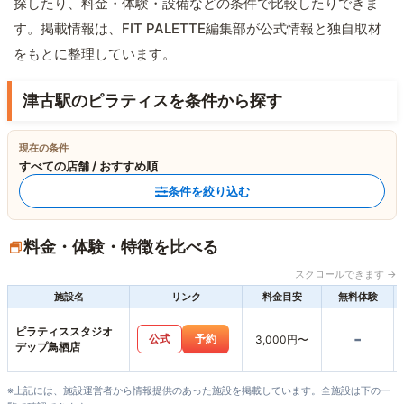
探したり、料金・体験・設備などの条件で比較したりできま
す。掲載情報は、FIT PALETTE編集部が公式情報と独自取材
をもとに整理しています。
津古駅のピラティスを条件から探す
現在の条件
すべての店舗 / おすすめ順
条件を絞り込む
料金・体験・特徴を比べる
スクロールできます →
施設名
リンク
料金目安
無料体験
ピラティススタジオ
-
公式
予約
3,000円〜
デップ鳥栖店
※上記には、施設運営者から情報提供のあった施設を掲載しています。全施設は下の一