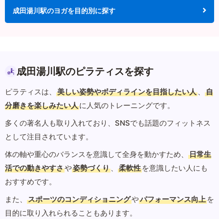
成田湯川駅のヨガを目的別に探す
成田湯川駅のピラティスを探す
ピラティスは、
美しい姿勢やボディラインを目指したい人
、
自
分磨きを楽しみたい人
に人気のトレーニングです。
多くの著名人も取り入れており、SNSでも話題のフィットネス
として注目されています。
体の軸や重心のバランスを意識して全身を動かすため、
日常生
活での動きやすさ
や
姿勢づくり
、
柔軟性
を意識したい人にも
おすすめです。
また、
スポーツのコンディショニング
や
パフォーマンス向上
を
目的に取り入れられることもあります。