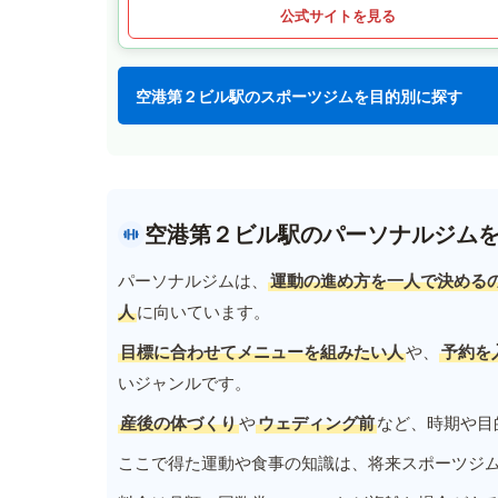
公式サイトを見る
空港第２ビル駅のスポーツジムを目的別に探す
空港第２ビル駅のパーソナルジム
パーソナルジムは、
運動の進め方を一人で決める
人
に向いています。
目標に合わせてメニューを組みたい人
や、
予約を
いジャンルです。
産後の体づくり
や
ウェディング前
など、時期や目
ここで得た運動や食事の知識は、将来スポーツジ