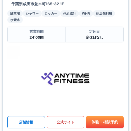
千葉県成田市並木町165-32 1F
駐車場
シャワー
ロッカー
体組成計
Wi-Fi
他店舗利用
水素水
営業時間
定休日
24:00間
定休日なし
体験・相談予約
店舗情報
公式サイト