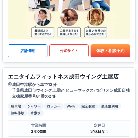
体験・相談予約
店舗情報
公式サイト
エニタイムフィットネス成田ウイング土屋店
成田空港駅から車で13分
千葉県成田市ウイング土屋81 ヒューマックスパビリオン成田店独
立棟家屋番号81番の2 1F
駐車場
シャワー
ロッカー
Wi-Fi
完全個室
他店舗利用
無料体験
水素水
営業時間
定休日
24:00間
定休日なし