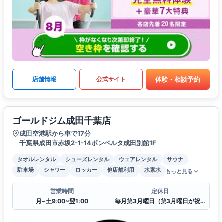
体験・相談予約
店舗情報
公式サイト
ゴールドジム成田千葉店
成田空港駅から車で17分
千葉県成田市赤坂2-1-14ボンベルタ成田別館1F
タオルレンタル
シューズレンタル
ウェアレンタル
サウナ
駐車場
シャワー
ロッカー
他店舗利用
水素水
もっと見る
営業時間
定休日
月~土9:00~翌1:00
毎月第3月曜日（第3月曜日が祝日の場合は祝日営業を行い第2月曜日を振替休館）