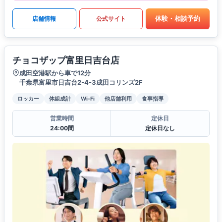
体験・相談予約
店舗情報
公式サイト
チョコザップ富里日吉台店
成田空港駅から車で12分
千葉県富里市日吉台2-4-3成田コリンズ2F
ロッカー
体組成計
Wi-Fi
他店舗利用
食事指導
営業時間
定休日
24:00間
定休日なし