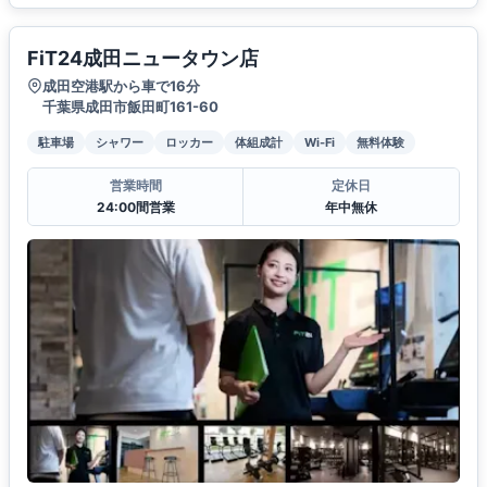
FiT24成田ニュータウン店
成田空港駅から車で16分
千葉県成田市飯田町161-60
駐車場
シャワー
ロッカー
体組成計
Wi-Fi
無料体験
営業時間
定休日
24:00間営業
年中無休