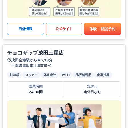
体験・相談予約
店舗情報
公式サイト
チョコザップ成田土屋店
成田空港駅から車で13分
千葉県成田市土屋516-4
駐車場
ロッカー
体組成計
Wi-Fi
他店舗利用
食事指導
営業時間
定休日
24:00間
定休日なし