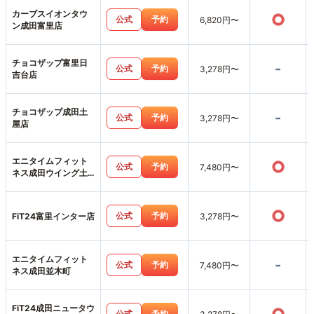
カーブスイオンタウ
○
公式
予約
6,820円〜
ン成田富里店
チョコザップ富里日
-
公式
予約
3,278円〜
吉台店
チョコザップ成田土
-
公式
予約
3,278円〜
屋店
エニタイムフィット
○
公式
予約
7,480円〜
ネス成田ウイング土
屋店
○
公式
予約
FiT24富里インター店
3,278円〜
エニタイムフィット
-
公式
予約
7,480円〜
ネス成田並木町
FiT24成田ニュータウ
公式
予約