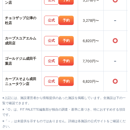
○
3,278円〜
ン店
チョコザップ公津の
-
公式
予約
3,278円〜
杜店
カーブスユアエルム
○
公式
予約
6,820円〜
成田店
ゴールドジム成田千
-
公式
予約
7,700円〜
葉店
カーブスそよら成田
○
公式
予約
6,820円〜
ニュータウン店
※上記には、施設運営者から情報提供のあった施設を掲載しています。全施設は下の一
覧で確認できます。
※「○」は、FIT PALETTE編集部が独自の調査・基準に基づき、特におすすめする項目
です。
※「－」は未提供を示すものではありません。詳細は各施設の公式サイトをご確認くだ
さい。