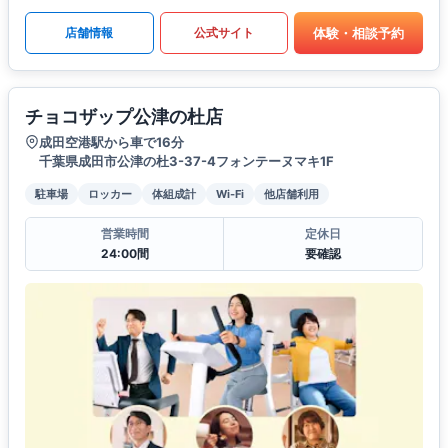
体験・相談予約
店舗情報
公式サイト
チョコザップ公津の杜店
成田空港駅から車で16分
千葉県成田市公津の杜3-37-4フォンテーヌマキ1F
駐車場
ロッカー
体組成計
Wi-Fi
他店舗利用
営業時間
定休日
24:00間
要確認