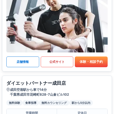
体験・相談予約
店舗情報
公式サイト
ダイエットパートナー成田店
成田空港駅から車で14分
千葉県成田市花崎町828-7山倉ビル102
無料体験
食事指導
無料カウンセリング
駅から5分以内
営業時間
定休日