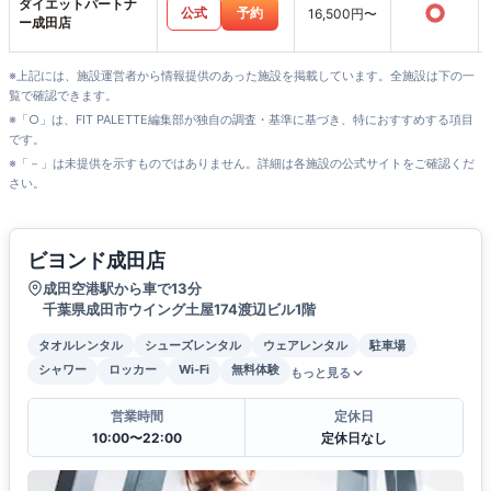
ダイエットパートナ
○
公式
予約
16,500円〜
ー成田店
※上記には、施設運営者から情報提供のあった施設を掲載しています。全施設は下の一
覧で確認できます。
※「○」は、FIT PALETTE編集部が独自の調査・基準に基づき、特におすすめする項目
です。
※「－」は未提供を示すものではありません。詳細は各施設の公式サイトをご確認くだ
さい。
ビヨンド成田店
成田空港駅から車で13分
千葉県成田市ウイング土屋174渡辺ビル1階
タオルレンタル
シューズレンタル
ウェアレンタル
駐車場
シャワー
ロッカー
Wi-Fi
無料体験
もっと見る
営業時間
定休日
10:00〜22:00
定休日なし