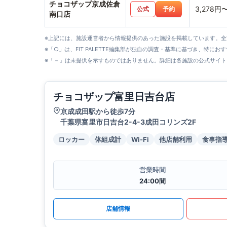
チョコザップ京成佐倉
3,278円
公式
予約
南口店
※上記には、施設運営者から情報提供のあった施設を掲載しています。
※「○」は、FIT PALETTE編集部が独自の調査・基準に基づき、特にお
※「－」は未提供を示すものではありません。詳細は各施設の公式サイト
チョコザップ富里日吉台店
京成成田駅から徒歩7分
千葉県富里市日吉台2-4-3成田コリンズ2F
ロッカー
体組成計
Wi-Fi
他店舗利用
食事指
営業時間
24:00間
店舗情報