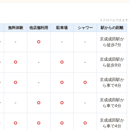
スクロールできます 
無料体験
他店舗利用
駐車場
シャワー
駅からの距離
京成成田駅か
〜
-
○
-
-
ら徒歩7分
京成成田駅か
〜
○
-
○
-
ら徒歩9分
京成成田駅か
〜
○
-
○
○
ら車で4分
京成成田駅か
〜
-
○
○
-
ら車で4分
京成成田駅か
〜
○
○
○
○
ら車で4分