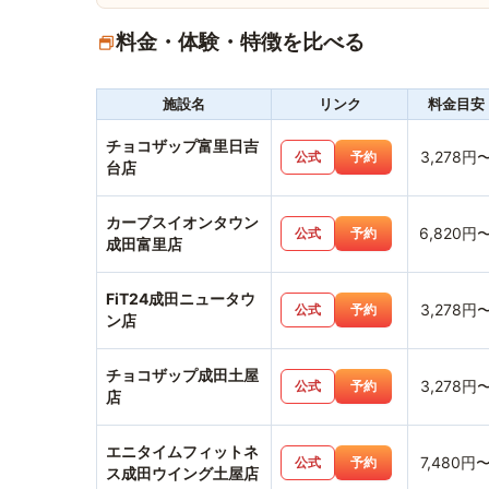
料金・体験・特徴を比べる
施設名
リンク
料金目安
チョコザップ富里日吉
3,278円
公式
予約
台店
カーブスイオンタウン
6,820円
公式
予約
成田富里店
FiT24成田ニュータウ
3,278円
公式
予約
ン店
チョコザップ成田土屋
3,278円
公式
予約
店
エニタイムフィットネ
7,480円
公式
予約
ス成田ウイング土屋店