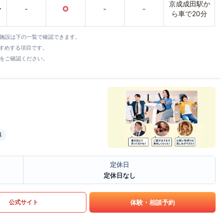
京成成田駅か
〜
-
○
-
-
ら車で20分
全施設は下の一覧で確認できます。
すすめする項目です。
をご確認ください。
導
定休日
定休日なし
体験・相談予約
公式サイト