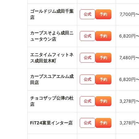
ゴールドジム成田千葉
7,700円
公式
予約
店
カーブスそよら成田ニ
6,820円
公式
予約
ュータウン店
エニタイムフィットネ
7,480円
公式
予約
ス成田並木町
カーブスユアエルム成
6,820円
公式
予約
田店
チョコザップ公津の杜
3,278円
公式
予約
店
FiT24富里インター店
3,278円
公式
予約