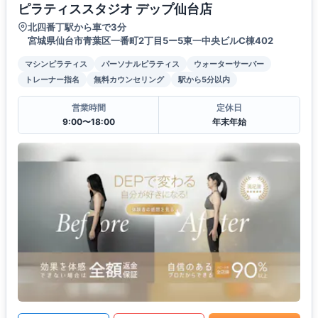
ピラティススタジオ デップ仙台店
北四番丁駅から車で3分
宮城県仙台市青葉区一番町2丁目5ー5東一中央ビルC棟402
マシンピラティス
パーソナルピラティス
ウォーターサーバー
トレーナー指名
無料カウンセリング
駅から5分以内
営業時間
定休日
9:00〜18:00
年末年始