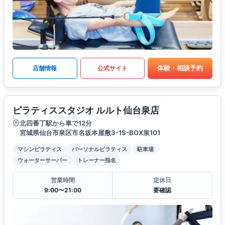
体験・相談予約
店舗情報
公式サイト
ピラティススタジオ ルルト仙台泉店
北四番丁駅から車で12分
宮城県仙台市泉区市名坂本屋敷3-1S-BOX泉101
マシンピラティス
パーソナルピラティス
駐車場
ウォーターサーバー
トレーナー指名
営業時間
定休日
9:00〜21:00
要確認