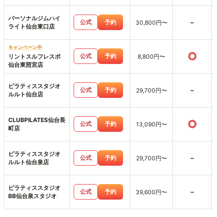
パーソナルジムハイ
-
公式
予約
30,800円〜
ライト仙台東口店
キャンペーン中
○
公式
予約
リントスルフレスポ
8,800円〜
仙台東照宮店
ピラティススタジオ
-
公式
予約
29,700円〜
ルルト仙台店
CLUBPILATES仙台長
○
公式
予約
13,090円〜
町店
ピラティススタジオ
-
公式
予約
29,700円〜
ルルト仙台泉店
ピラティススタジオ
-
公式
予約
39,600円〜
BB仙台泉スタジオ