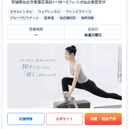
宮城県仙台市青葉区高松1ー18ー2フレスポ仙台東照宮1F
タオルレンタル
ウェアレンタル
マシンピラティス
グループピラティス
駐車場
他店舗利用
無料体験
営業時間
定休日
ー
毎週日曜日
体験・相談予約
店舗情報
公式サイト