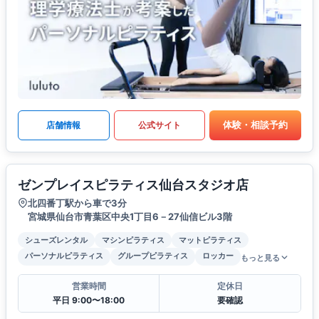
体験・相談予約
店舗情報
公式サイト
ゼンプレイスピラティス仙台スタジオ店
北四番丁駅から車で3分
宮城県仙台市青葉区中央1丁目6－27仙信ビル3階
シューズレンタル
マシンピラティス
マットピラティス
パーソナルピラティス
グループピラティス
ロッカー
もっと見る
営業時間
定休日
平日 9:00〜18:00
要確認