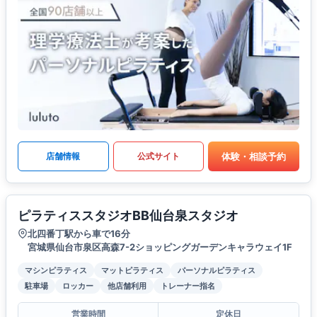
体験・相談予約
店舗情報
公式サイト
ピラティススタジオBB仙台泉スタジオ
北四番丁駅から車で16分
宮城県仙台市泉区高森7-2ショッピングガーデンキャラウェイ1F
マシンピラティス
マットピラティス
パーソナルピラティス
駐車場
ロッカー
他店舗利用
トレーナー指名
営業時間
定休日