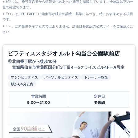
※上記には、施設運営者から情報提供のあった施設を掲載しています。全施設は下の一
覧で確認できます。
※「○」は、FIT PALETTE編集部が独自の調査・基準に基づき、特におすすめする項目
です。
※「－」は未提供を示すものではありません。詳細は各施設の公式サイトをご確認くだ
さい。
ピラティススタジオ ルルト勾当台公園駅前店
北四番丁駅から徒歩10分
宮城県仙台市青葉区国分町3丁目4ー5クライスビル4FーA号室
マシンピラティス
パーソナルピラティス
トレーナー指名
駅から5分以内
営業時間
定休日
9:00〜21:00
要確認