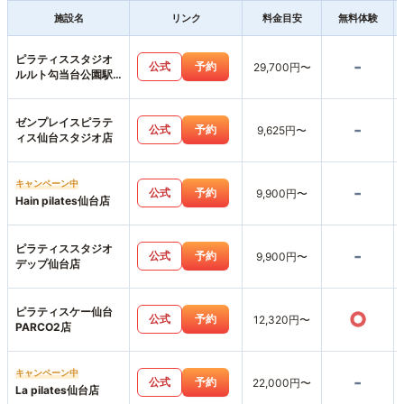
施設名
リンク
料金目安
無料体験
ピラティススタジオ
-
公式
予約
29,700円〜
ルルト勾当台公園駅
前店
ゼンプレイスピラテ
-
公式
予約
9,625円〜
ィス仙台スタジオ店
キャンペーン中
-
公式
予約
9,900円〜
Hain pilates仙台店
ピラティススタジオ
-
公式
予約
9,900円〜
デップ仙台店
ピラティスケー仙台
○
公式
予約
12,320円〜
PARCO2店
キャンペーン中
-
公式
予約
22,000円〜
La pilates仙台店