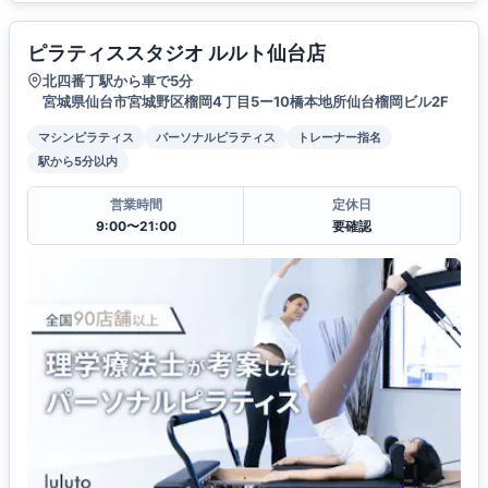
ピラティススタジオ ルルト仙台店
北四番丁駅から車で5分
宮城県仙台市宮城野区榴岡4丁目5ー10橋本地所仙台榴岡ビル2F
マシンピラティス
パーソナルピラティス
トレーナー指名
駅から5分以内
営業時間
定休日
9:00〜21:00
要確認