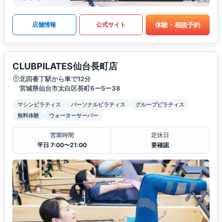
体験・相談予約
店舗情報
公式サイト
CLUBPILATES仙台長町店
北四番丁駅から車で12分
宮城県仙台市太白区長町6ー5ー38
マシンピラティス
パーソナルピラティス
グループピラティス
無料体験
ウォーターサーバー
営業時間
定休日
平日 7:00〜21:00
要確認