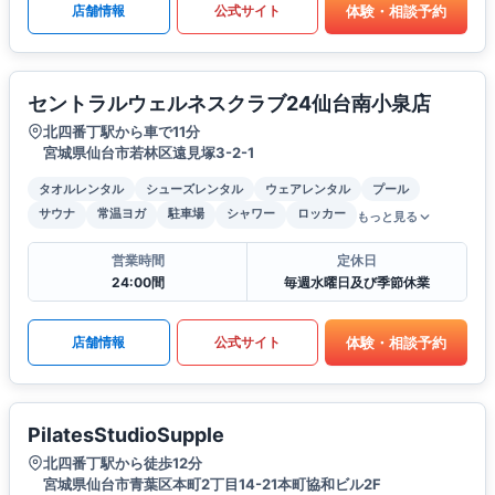
体験・相談予約
店舗情報
公式サイト
セントラルウェルネスクラブ24仙台南小泉店
北四番丁駅から車で11分
宮城県仙台市若林区遠見塚3-2-1
タオルレンタル
シューズレンタル
ウェアレンタル
プール
サウナ
常温ヨガ
駐車場
シャワー
ロッカー
もっと見る
営業時間
定休日
24:00間
毎週水曜日及び季節休業
体験・相談予約
店舗情報
公式サイト
PilatesStudioSupple
北四番丁駅から徒歩12分
宮城県仙台市青葉区本町2丁目14-21本町協和ビル2F