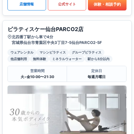
体験・相談予約
店舗情報
公式サイト
ピラティスケー仙台PARCO2店
北四番丁駅から車で4分
宮城県仙台市青葉区中央3丁目7-5仙台PARCO2-5F
ウェアレンタル
マシンピラティス
グループピラティス
他店舗利用
無料体験
ミネラルウォーター
駅から5分以内
営業時間
定休日
火~金10:00〜21:30
毎週月曜日