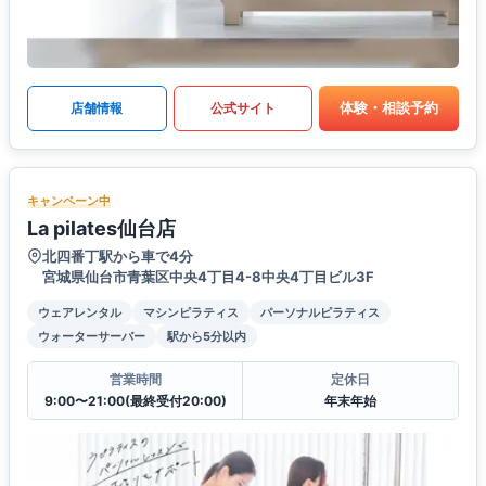
体験・相談予約
店舗情報
公式サイト
キャンペーン中
La pilates仙台店
北四番丁駅から車で4分
宮城県仙台市青葉区中央4丁目4-8中央4丁目ビル3F
ウェアレンタル
マシンピラティス
パーソナルピラティス
ウォーターサーバー
駅から5分以内
営業時間
定休日
9:00〜21:00(最終受付20:00)
年末年始