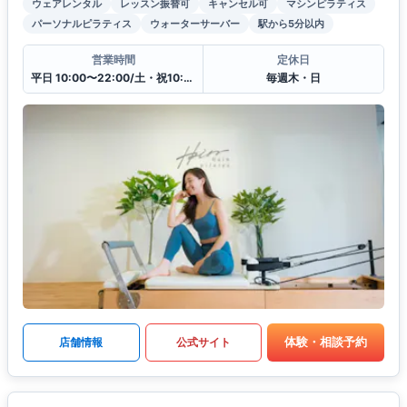
ウェアレンタル
レッスン振替可
キャンセル可
マシンピラティス
パーソナルピラティス
ウォーターサーバー
駅から5分以内
営業時間
定休日
平日 10:00〜22:00/土・祝10:00〜16:00
毎週木・日
体験・相談予約
店舗情報
公式サイト