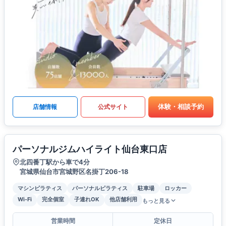
体験・相談予約
店舗情報
公式サイト
パーソナルジムハイライト仙台東口店
北四番丁駅から車で4分
宮城県仙台市宮城野区名掛丁206-18
マシンピラティス
パーソナルピラティス
駐車場
ロッカー
Wi-Fi
完全個室
子連れOK
他店舗利用
もっと見る
営業時間
定休日