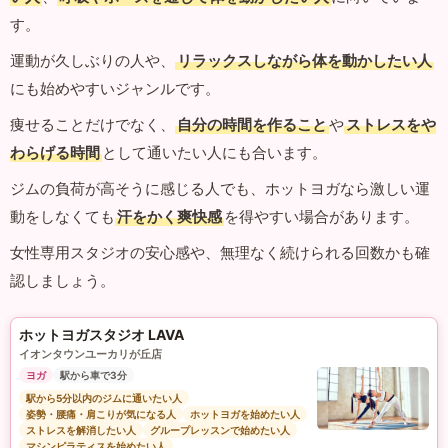
す。
運動が久しぶりの人や、
リラックスしながら体を動かしたい人
にも始めやすいジャンルです。
痩せることだけでなく、
自分の時間を作ること
や
ストレスをや
わらげる時間
として通いたい人にも合います。
ジムの負荷が高そうに感じる人でも、ホットヨガなら激しい運
動をしなくても
汗をかく爽快感
を得やすい場合があります。
女性専用スタジオの安心感や、無理なく続けられる回数かも確
認しましょう。
ホットヨガスタジオ LAVA
イオンタウンユーカリが丘店
ヨガ
駅から車で3分
駅から5分以内のジムに通いたい人
姿勢・腰痛・肩こりが気になる人
ホットヨガを始めたい人
ストレスを解消したい人
グループレッスンで始めたい人
マシンピラティスを始めたい人