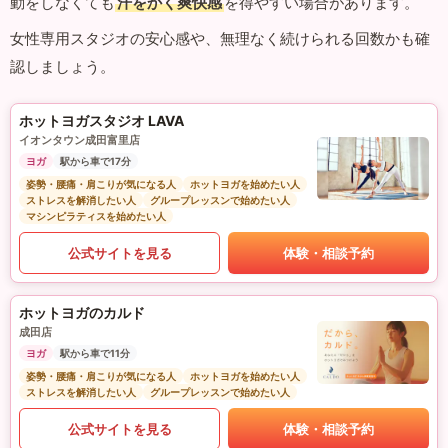
動をしなくても
汗をかく爽快感
を得やすい場合があります。
女性専用スタジオの安心感や、無理なく続けられる回数かも確
認しましょう。
ホットヨガスタジオ LAVA
イオンタウン成田富里店
ヨガ
駅から車で17分
姿勢・腰痛・肩こりが気になる人
ホットヨガを始めたい人
ストレスを解消したい人
グループレッスンで始めたい人
マシンピラティスを始めたい人
公式サイトを見る
体験・相談予約
ホットヨガのカルド
成田店
ヨガ
駅から車で11分
姿勢・腰痛・肩こりが気になる人
ホットヨガを始めたい人
ストレスを解消したい人
グループレッスンで始めたい人
公式サイトを見る
体験・相談予約