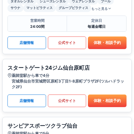
タオルレンタル
シューズレンタル
ウェアレンタル
プール
サウナ
マットピラティス
グループピラティス
もっと見る
営業時間
定休日
24:00間
毎週金曜日
体験・相談予約
店舗情報
公式サイト
スタートゲート24ジム仙台原町店
薬師堂駅から車で4分
宮城県仙台市宮城野区原町3丁目1-8原町プラザ2F(ツルハドラッ
ク2F)
体験・相談予約
店舗情報
公式サイト
サンピアスポーツクラブ仙台
薬師堂駅から車で5分