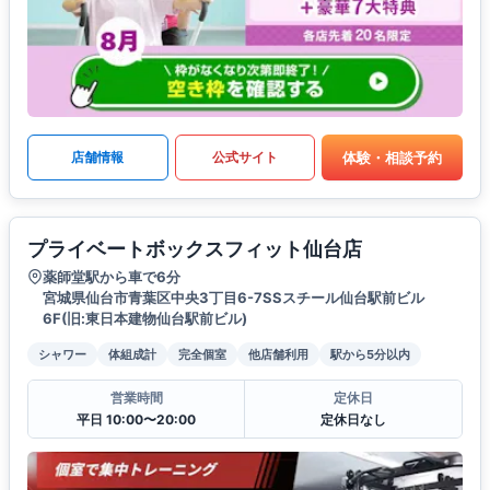
体験・相談予約
店舗情報
公式サイト
プライベートボックスフィット仙台店
薬師堂駅から車で6分
宮城県仙台市青葉区中央3丁目6-7SSスチール仙台駅前ビル
6F(旧:東日本建物仙台駅前ビル)
シャワー
体組成計
完全個室
他店舗利用
駅から5分以内
営業時間
定休日
平日 10:00〜20:00
定休日なし