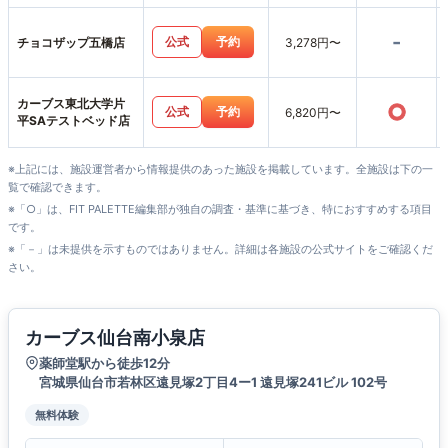
-
公式
予約
チョコザップ五橋店
3,278円〜
カーブス東北大学片
○
公式
予約
6,820円〜
平SAテストベッド店
※上記には、施設運営者から情報提供のあった施設を掲載しています。全施設は下の一
覧で確認できます。
※「○」は、FIT PALETTE編集部が独自の調査・基準に基づき、特におすすめする項目
です。
※「－」は未提供を示すものではありません。詳細は各施設の公式サイトをご確認くだ
さい。
カーブス仙台南小泉店
薬師堂駅から徒歩12分
宮城県仙台市若林区遠見塚2丁目4ー1 遠見塚241ビル 102号
無料体験