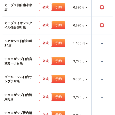
カーブス仙台南小泉
○
公式
予約
6,820円〜
店
カーブスイオンスタ
○
公式
予約
6,820円〜
イル仙台卸町店
ルネサンス仙台卸町
-
公式
予約
4,400円〜
24店
チョコザップ仙台宮
-
公式
予約
3,278円〜
城野一丁目店
ゴールドジム仙台サ
-
公式
予約
6,050円〜
ンプラザ店
チョコザップ仙台河
-
公式
予約
3,278円〜
原町店
チョコザップ愛宕橋
公式
予約