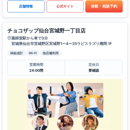
体験・相談予約
店舗情報
公式サイト
チョコザップ仙台宮城野一丁目店
薬師堂駅から車で3分
宮城県仙台市宮城野区宮城野1ー4ー25ラピスラズリ榴岡 1F
体組成計
Wi-Fi
他店舗利用
営業時間
定休日
24:00間
要確認