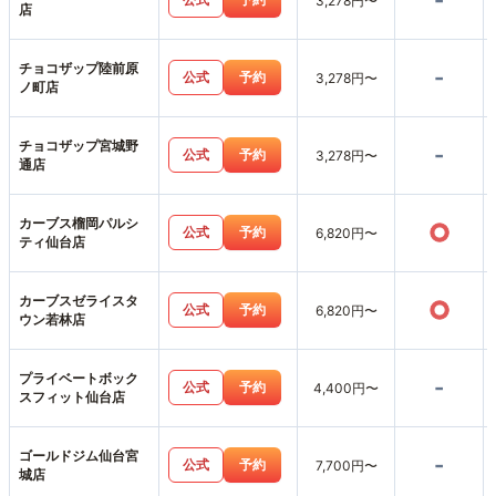
-
3,278円〜
店
チョコザップ陸前原
-
公式
予約
3,278円〜
ノ町店
チョコザップ宮城野
-
公式
予約
3,278円〜
通店
カーブス榴岡パルシ
○
公式
予約
6,820円〜
ティ仙台店
カーブスゼライスタ
○
公式
予約
6,820円〜
ウン若林店
プライベートボック
-
公式
予約
4,400円〜
スフィット仙台店
ゴールドジム仙台宮
-
公式
予約
7,700円〜
城店