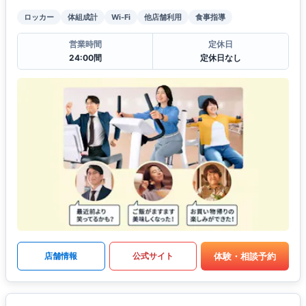
ロッカー
体組成計
Wi-Fi
他店舗利用
食事指導
営業時間
定休日
24:00間
定休日なし
体験・相談予約
店舗情報
公式サイト