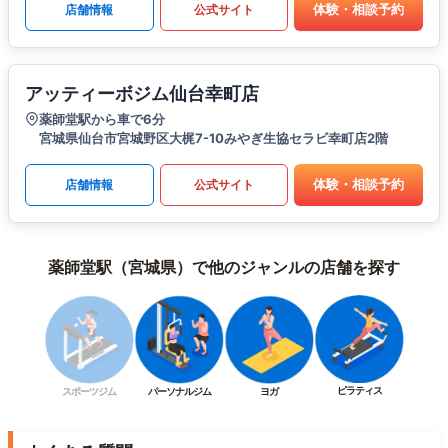
体験・相談予約
店舗情報
公式サイト
アッティーボジム仙台幸町店
薬師堂駅から車で6分
宮城県仙台市宮城野区大梶7-10みやぎ生協セラビ幸町店2階
体験・相談予約
店舗情報
公式サイト
薬師堂駅（宮城県）で他のジャンルの店舗を探す
ピラティス
スポーツジム
パーソナルジム
ヨガ