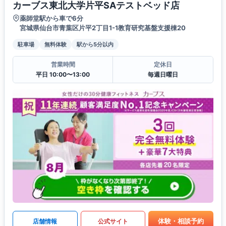
カーブス東北大学片平SAテストベッド店
薬師堂駅から車で6分
宮城県仙台市青葉区片平2丁目1-1教育研究基盤支援棟20
駐車場
無料体験
駅から5分以内
営業時間
定休日
平日 10:00〜13:00
毎週日曜日
体験・相談予約
店舗情報
公式サイト