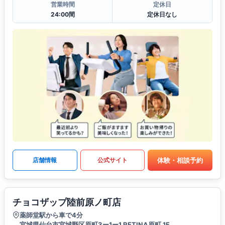
営業時間
定休日
24:00間
定休日なし
体験・相談予約
店舗情報
公式サイト
チョコザップ陸前原ノ町店
薬師堂駅から車で4分
宮城県仙台市宮城野区原町3ー1ー1 RETINA原町 1F