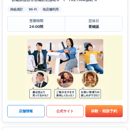
体組成計
Wi-Fi
他店舗利用
営業時間
定休日
24:00間
要確認
体験・相談予約
店舗情報
公式サイト