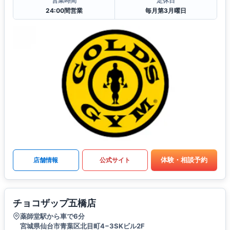
営業時間
定休日
24:00間営業
毎月第3月曜日
体験・相談予約
店舗情報
公式サイト
チョコザップ五橋店
薬師堂駅から車で6分
宮城県仙台市青葉区北目町4−3SKビル2F