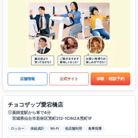
体験・相談予約
店舗情報
公式サイト
チョコザップ愛宕橋店
薬師堂駅から車で4分
宮城県仙台市若林区荒町212-1CINZA荒町1F
ロッカー
体組成計
Wi-Fi
他店舗利用
食事指導