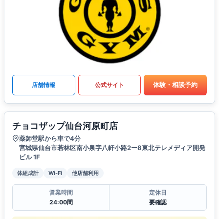
体験・相談予約
店舗情報
公式サイト
チョコザップ仙台河原町店
薬師堂駅から車で4分
宮城県仙台市若林区南小泉字八軒小路2ー8東北テレメディア開発
ビル 1F
体組成計
Wi-Fi
他店舗利用
営業時間
定休日
24:00間
要確認