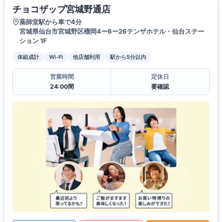
チョコザップ宮城野通店
薬師堂駅から車で4分
宮城県仙台市宮城野区榴岡4ー6ー26テンザホテル・仙台ステー
ション 1F
体組成計
Wi-Fi
他店舗利用
駅から5分以内
営業時間
定休日
24:00間
要確認