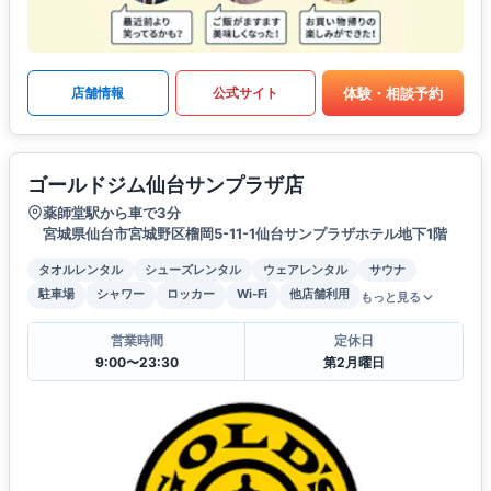
体験・相談予約
店舗情報
公式サイト
ゴールドジム仙台サンプラザ店
薬師堂駅から車で3分
宮城県仙台市宮城野区榴岡5-11-1仙台サンプラザホテル地下1階
タオルレンタル
シューズレンタル
ウェアレンタル
サウナ
駐車場
シャワー
ロッカー
Wi-Fi
他店舗利用
もっと見る
営業時間
定休日
9:00〜23:30
第2月曜日