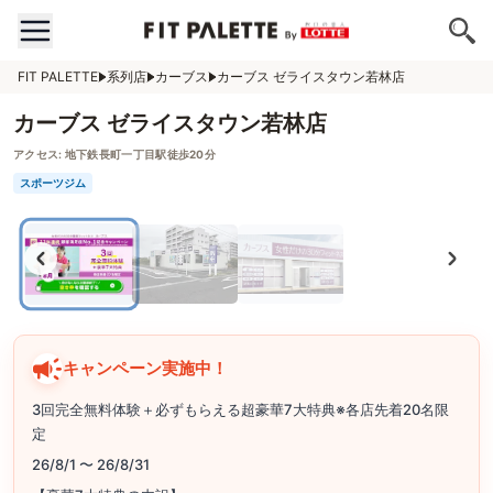
FIT PALETTE
系列店
カーブス
カーブス ゼライスタウン若林店
カーブス ゼライスタウン若林店
アクセス:
地下鉄長町一丁目駅徒歩20分
スポーツジム
キャンペーン実施中！
3回完全無料体験＋必ずもらえる超豪華7大特典※各店先着20名限
定
26/8/1 〜 26/8/31