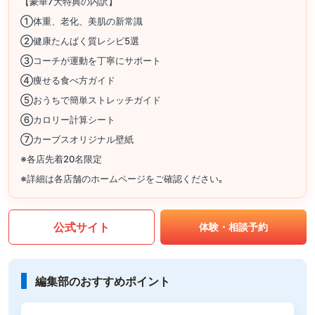
【豪華7大特典の内訳】
①体重、老化、美肌の新常識
②健康たんぱく質レシピ5選
③コーチが運動を丁寧にサポート
④痩せる食べ方ガイド
⑤おうちで簡単ストレッチガイド
⑥カロリー計算シート
⑦カーブスオリジナル壁紙
※各店先着20名限定
※詳細は各店舗のホームページをご確認ください｡
公式サイト
体験・相談予約
編集部のおすすめポイント