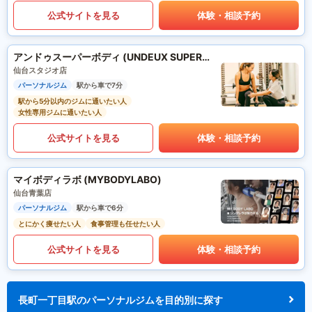
公式サイトを見る
体験・相談予約
アンドゥスーパーボディ (UNDEUX SUPERBODY)
仙台スタジオ店
パーソナルジム
駅から車で7分
駅から5分以内のジムに通いたい人
女性専用ジムに通いたい人
公式サイトを見る
体験・相談予約
マイボディラボ (MYBODYLABO)
仙台青葉店
パーソナルジム
駅から車で6分
とにかく痩せたい人
食事管理も任せたい人
公式サイトを見る
体験・相談予約
長町一丁目駅のパーソナルジムを目的別に探す