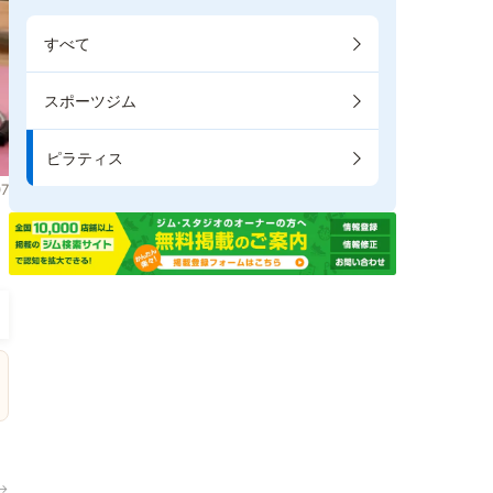
すべて
スポーツジム
ピラティス
7
ま
→