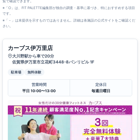
覧で確認できます。
※「○」は、FIT PALETTE編集部が独自の調査・基準に基づき、特におすすめする項目
です。
※「－」は未提供を示すものではありません。詳細は各施設の公式サイトをご確認くだ
さい。
カーブス伊万里店
大川野駅から車で20分
佐賀県伊万里市立花町3448-8バンリビル 1F
駐車場
無料体験
営業時間
定休日
平日 10:00〜13:00
毎週日曜日