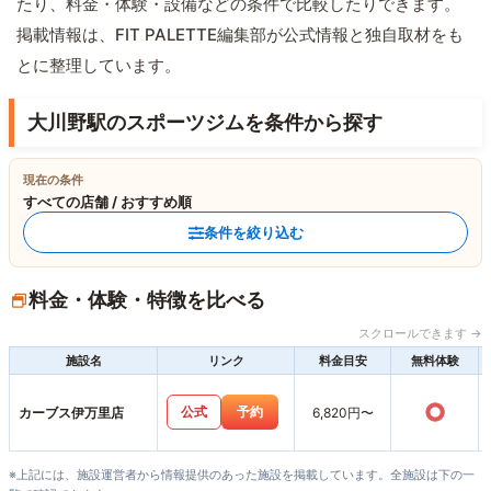
たり、料金・体験・設備などの条件で比較したりできます。
掲載情報は、FIT PALETTE編集部が公式情報と独自取材をも
とに整理しています。
大川野駅のスポーツジムを条件から探す
現在の条件
すべての店舗 / おすすめ順
条件を絞り込む
料金・体験・特徴を比べる
スクロールできます →
施設名
リンク
料金目安
無料体験
○
公式
予約
カーブス伊万里店
6,820円〜
※上記には、施設運営者から情報提供のあった施設を掲載しています。全施設は下の一