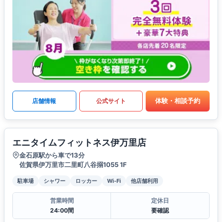
体験・相談予約
店舗情報
公式サイト
エニタイムフィットネス伊万里店
金石原駅から車で13分
佐賀県伊万里市二里町八谷搦1055 1F
駐車場
シャワー
ロッカー
Wi-Fi
他店舗利用
営業時間
定休日
24:00間
要確認