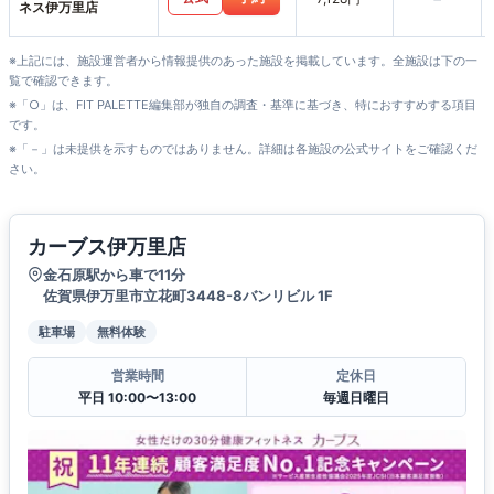
ネス伊万里店
※上記には、施設運営者から情報提供のあった施設を掲載しています。全施設は下の一
覧で確認できます。
※「○」は、FIT PALETTE編集部が独自の調査・基準に基づき、特におすすめする項目
です。
※「－」は未提供を示すものではありません。詳細は各施設の公式サイトをご確認くだ
さい。
カーブス伊万里店
金石原駅から車で11分
佐賀県伊万里市立花町3448-8バンリビル 1F
駐車場
無料体験
営業時間
定休日
平日 10:00〜13:00
毎週日曜日