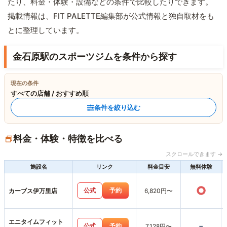
たり、料金・体験・設備などの条件で比較したりできます。
掲載情報は、FIT PALETTE編集部が公式情報と独自取材をも
とに整理しています。
金石原駅のスポーツジムを条件から探す
現在の条件
すべての店舗 / おすすめ順
条件を絞り込む
料金・体験・特徴を比べる
スクロールできます →
施設名
リンク
料金目安
無料体験
○
公式
予約
カーブス伊万里店
6,820円〜
エニタイムフィット
-
公式
予約
7,128円〜