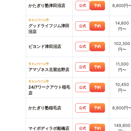
かたぎり塾津田沼店
8,800円
公式
予約
キャンペーン中
14,800
グッドライフジム津田
公式
予約
円〜
沼店
102,300
ビヨンド津田沼店
公式
予約
円〜
11,000
キャンペーン中
公式
予約
アマゾネス北習志野店
円〜
キャンペーン中
10,450
24/7ワークアウト稲毛
公式
予約
円〜
店
かたぎり塾稲毛店
8,800円
公式
予約
149,600
マイボディラボ船橋店
公式
予約