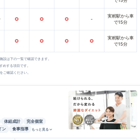
で15分
実籾駅から車
〜
○
○
○
-
で15分
実籾駅から車
○
○
○
○
で15分
全施設は下の一覧で確認できます。
すすめする項目です。
をご確認ください。
体組成計
完全個室
イン
食事指導
もっと見る