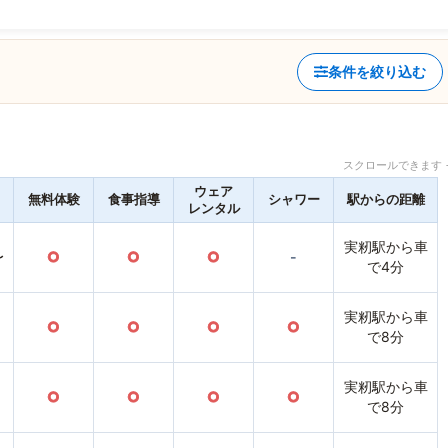
条件を絞り込む
スクロールできます 
ウェア
無料体験
食事指導
シャワー
駅からの距離
レンタル
実籾駅から車
〜
○
○
○
-
で4分
実籾駅から車
○
○
○
○
で8分
実籾駅から車
○
○
○
○
で8分