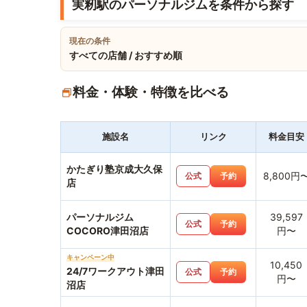
実籾駅のパーソナルジムを条件から探す
現在の条件
すべての店舗 / おすすめ順
料金・体験・特徴を比べる
施設名
リンク
料金目安
かたぎり塾京成大久保
8,800円
公式
予約
店
パーソナルジム
39,597
公式
予約
COCORO津田沼店
円〜
キャンペーン中
10,450
24/7ワークアウト津田
公式
予約
円〜
沼店