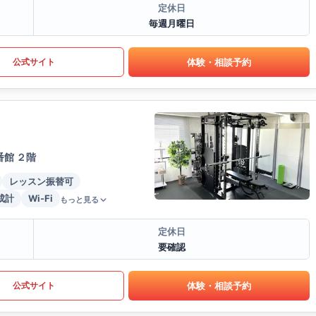
定休日
毎週月曜日
体験・相談予約
公式サイト
番館 ２階
レッスン振替可
成計
Wi-Fi
もっと見る
定休日
要確認
体験・相談予約
公式サイト