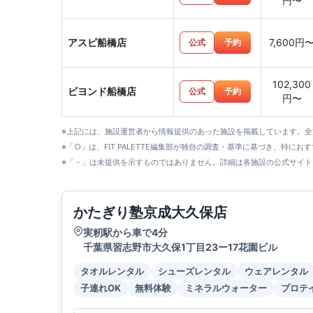
円〜
アスピ船橋店
7,600円
公式
予約
102,300
ビヨンド船橋店
公式
予約
円〜
※上記には、施設運営者から情報提供のあった施設を掲載しています。
※「○」は、FIT PALETTE編集部が独自の調査・基準に基づき、特にお
※「－」は未提供を示すものではありません。詳細は各施設の公式サイト
かたぎり塾京成大久保店
実籾駅から車で4分
千葉県習志野市大久保1丁目23ー17花園ビル
タオルレンタル
シューズレンタル
ウェアレンタル
子連れOK
無料体験
ミネラルウォーター
プロテ