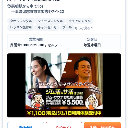
実籾駅から車で3分
千葉県習志野市東習志野7-1-22
タオルレンタル
シューズレンタル
ウェアレンタル
レッスン振替可
キャンセル可
プール
もっと見る
営業時間
定休日
月 通常10:00〜23:00 / セルフ23:00〜10:00 / 受付11:00〜21:00
毎週木曜日
体験・相談予約
店舗情報
公式サイト