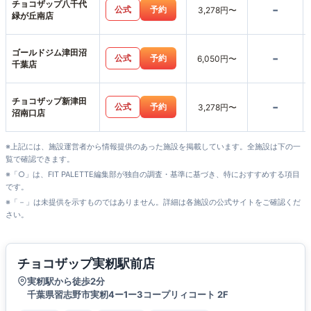
チョコザップ八千代
-
公式
予約
3,278円〜
緑が丘南店
ゴールドジム津田沼
-
公式
予約
6,050円〜
千葉店
チョコザップ新津田
-
公式
予約
3,278円〜
沼南口店
※上記には、施設運営者から情報提供のあった施設を掲載しています。全施設は下の一
覧で確認できます。
※「○」は、FIT PALETTE編集部が独自の調査・基準に基づき、特におすすめする項目
です。
※「－」は未提供を示すものではありません。詳細は各施設の公式サイトをご確認くだ
さい。
チョコザップ実籾駅前店
実籾駅から徒歩2分
千葉県習志野市実籾4ー1ー3コープリィコート 2F