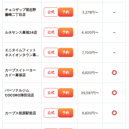
チョコザップ習志野
-
公式
予約
3,278円〜
藤崎二丁目店
-
公式
予約
ルネサンス幕張24店
4,400円〜
エニタイムフィット
-
公式
予約
7,700円〜
ネスイオンタウン幕
張西店
カーブスイトーヨー
○
公式
予約
6,820円〜
カドー幕張店
パーソナルジム
○
公式
予約
39,597円〜
COCORO津田沼店
○
公式
予約
カーブス前原駅前店
6,820円〜