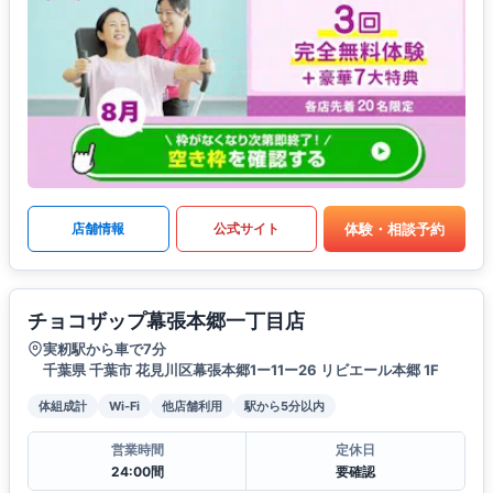
体験・相談予約
店舗情報
公式サイト
チョコザップ幕張本郷一丁目店
実籾駅から車で7分
千葉県 千葉市 花見川区幕張本郷1ー11ー26 リビエール本郷 1F
体組成計
Wi-Fi
他店舗利用
駅から5分以内
営業時間
定休日
24:00間
要確認