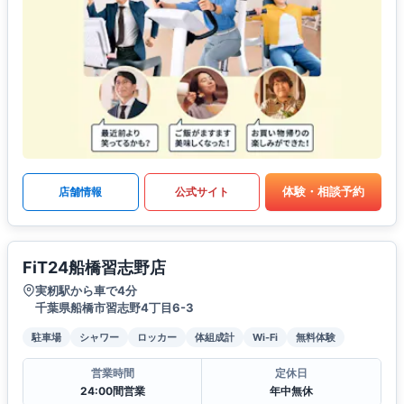
体験・相談予約
店舗情報
公式サイト
FiT24船橋習志野店
実籾駅から車で4分
千葉県船橋市習志野4丁目6-3
駐車場
シャワー
ロッカー
体組成計
Wi-Fi
無料体験
営業時間
定休日
24:00間営業
年中無休