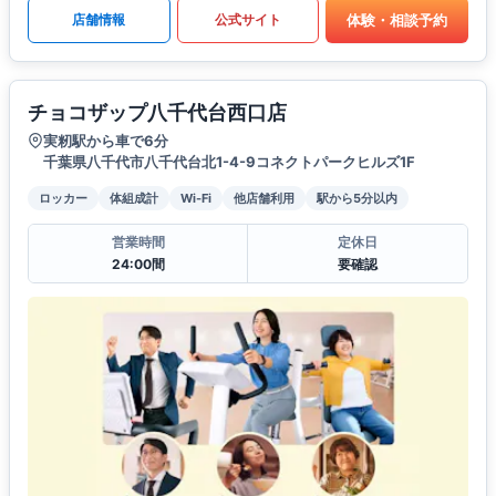
体験・相談予約
店舗情報
公式サイト
チョコザップ八千代台西口店
実籾駅から車で6分
千葉県八千代市八千代台北1-4-9コネクトパークヒルズ1F
ロッカー
体組成計
Wi-Fi
他店舗利用
駅から5分以内
営業時間
定休日
24:00間
要確認