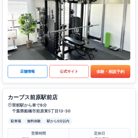
体験・相談予約
店舗情報
公式サイト
カーブス前原駅前店
実籾駅から車で8分
千葉県船橋市前原東5丁目13-30
駐車場
無料体験
駅から5分以内
営業時間
定休日