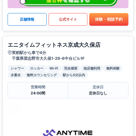
体験・相談予約
店舗情報
公式サイト
エニタイムフィットネス京成大久保店
実籾駅から車で4分
千葉県習志野市大久保1-29-6中台ビル1F
シャワー
ロッカー
Wi-Fi
完全個室
他店舗利用
無料体験
水素水
無料カウンセリング
駅から5分以内
営業時間
定休日
24:00間
定休日なし