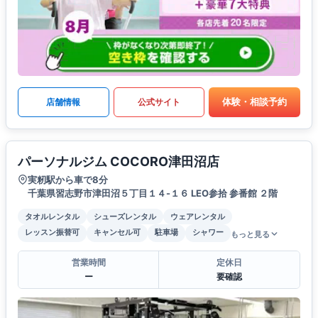
体験・相談予約
店舗情報
公式サイト
パーソナルジム COCORO津田沼店
実籾駅から車で8分
千葉県習志野市津田沼５丁目１４-１６ LEO参拾 参番館 ２階
タオルレンタル
シューズレンタル
ウェアレンタル
レッスン振替可
キャンセル可
駐車場
シャワー
もっと見る
営業時間
定休日
ー
要確認