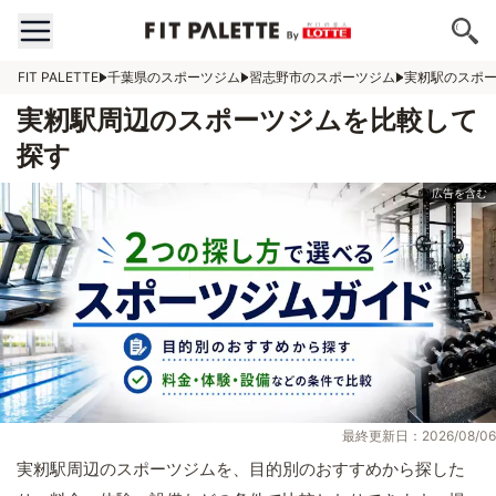
FIT PALETTE
千葉県のスポーツジム
習志野市のスポーツジム
実籾駅のスポ
実籾駅周辺のスポーツジムを比較して
探す
最終更新日：2026/08/06
実籾駅周辺のスポーツジムを、目的別のおすすめから探した