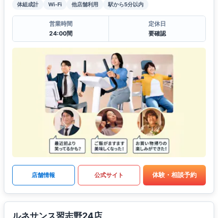
体組成計
Wi-Fi
他店舗利用
駅から5分以内
営業時間
定休日
24:00間
要確認
体験・相談予約
店舗情報
公式サイト
ルネサンス習志野24店