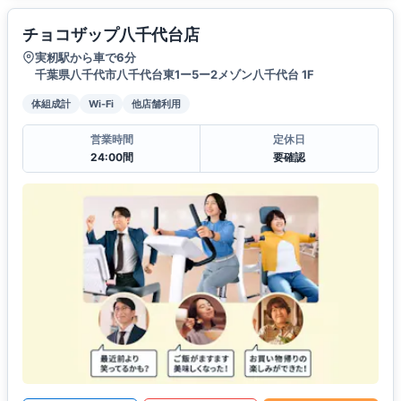
チョコザップ八千代台店
実籾駅から車で6分
千葉県八千代市八千代台東1ー5ー2メゾン八千代台 1F
体組成計
Wi-Fi
他店舗利用
営業時間
定休日
24:00間
要確認