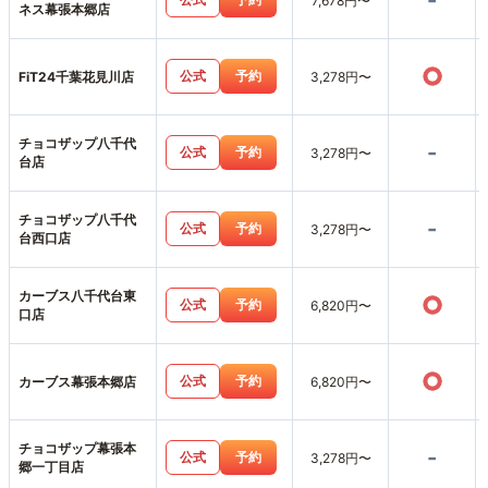
-
7,678円〜
ネス幕張本郷店
○
公式
予約
FiT24千葉花見川店
3,278円〜
チョコザップ八千代
-
公式
予約
3,278円〜
台店
チョコザップ八千代
-
公式
予約
3,278円〜
台西口店
カーブス八千代台東
○
公式
予約
6,820円〜
口店
○
公式
予約
カーブス幕張本郷店
6,820円〜
チョコザップ幕張本
-
公式
予約
3,278円〜
郷一丁目店