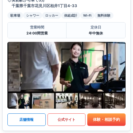
実籾駅から車で5分
千葉県千葉市花見川区柏井1丁目4-33
駐車場
シャワー
ロッカー
体組成計
Wi-Fi
無料体験
営業時間
定休日
24:00間営業
年中無休
体験・相談予約
店舗情報
公式サイト