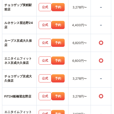
チョコザップ実籾駅
-
公式
予約
3,278円〜
前店
ルネサンス習志野24
-
公式
予約
4,400円〜
店
カーブス京成大久保
○
公式
予約
6,820円〜
店
エニタイムフィット
○
公式
予約
6,600円〜
ネス京成大久保店
チョコザップ京成大
-
公式
予約
3,278円〜
久保店
○
公式
予約
FiT24船橋習志野店
3,278円〜
エニタイムフィット
公式
予約