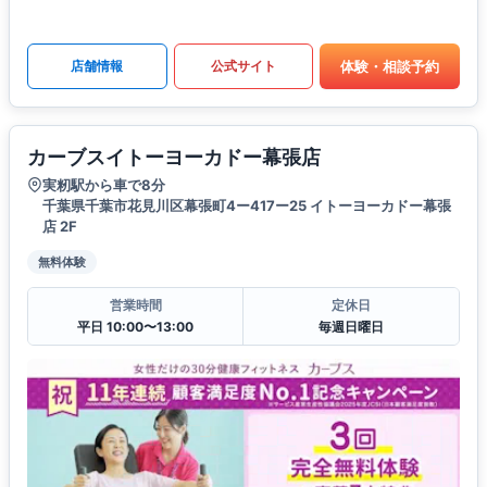
体験・相談予約
店舗情報
公式サイト
カーブスイトーヨーカドー幕張店
実籾駅から車で8分
千葉県千葉市花見川区幕張町4ー417ー25 イトーヨーカドー幕張
店 2F
無料体験
営業時間
定休日
平日 10:00〜13:00
毎週日曜日