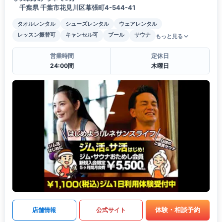
千葉県 千葉市花見川区幕張町4-544-41
タオルレンタル
シューズレンタル
ウェアレンタル
レッスン振替可
キャンセル可
プール
サウナ
もっと見る
営業時間
定休日
24:00間
木曜日
体験・相談予約
店舗情報
公式サイト