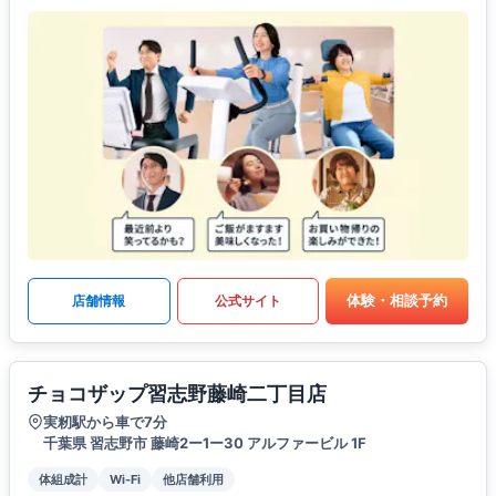
体験・相談予約
店舗情報
公式サイト
チョコザップ習志野藤崎二丁目店
実籾駅から車で7分
千葉県 習志野市 藤崎2ー1ー30 アルファービル 1F
体組成計
Wi-Fi
他店舗利用