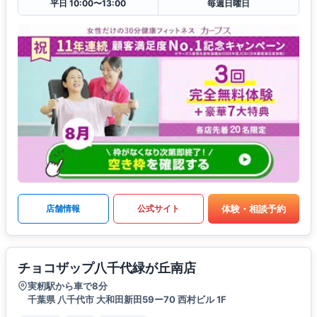
平日 10:00〜13:00
毎週日曜日
体験・相談予約
店舗情報
公式サイト
チョコザップ八千代緑が丘南店
実籾駅から車で8分
千葉県 八千代市 大和田新田59ー70 西村ビル 1F