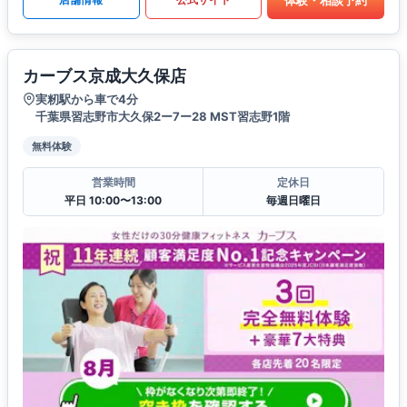
カーブス京成大久保店
実籾駅から車で4分
千葉県習志野市大久保2ー7ー28 MST習志野1階
無料体験
営業時間
定休日
平日 10:00〜13:00
毎週日曜日