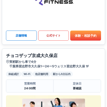
体験・相談予約
店舗情報
公式サイト
チョコザップ京成大久保店
実籾駅から車で4分
千葉県習志野市大久保1ー24ー5ウェリス習志野大久保 1F
体組成計
Wi-Fi
他店舗利用
駅から5分以内
営業時間
定休日
24:00間
要確認