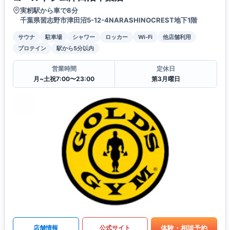
実籾駅から車で8分
千葉県習志野市津田沼5-12-4NARASHINOCREST地下1階
サウナ
駐車場
シャワー
ロッカー
Wi-Fi
他店舗利用
プロテイン
駅から5分以内
営業時間
定休日
月~土祝7:00〜23:00
第3月曜日
体験・相談予約
店舗情報
公式サイト