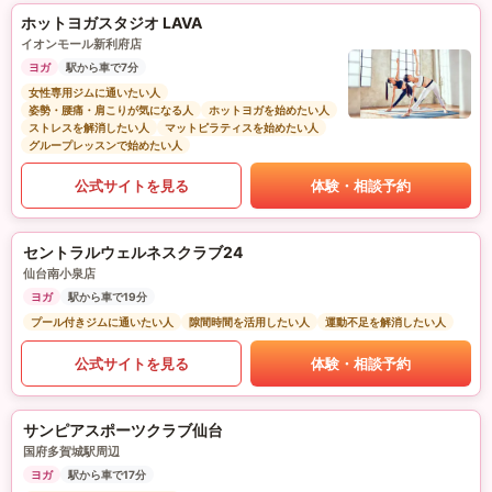
ホットヨガスタジオ LAVA
イオンモール新利府店
ヨガ
駅から車で7分
女性専用ジムに通いたい人
姿勢・腰痛・肩こりが気になる人
ホットヨガを始めたい人
ストレスを解消したい人
マットピラティスを始めたい人
グループレッスンで始めたい人
公式サイトを見る
体験・相談予約
セントラルウェルネスクラブ24
仙台南小泉店
ヨガ
駅から車で19分
プール付きジムに通いたい人
隙間時間を活用したい人
運動不足を解消したい人
公式サイトを見る
体験・相談予約
サンピアスポーツクラブ仙台
国府多賀城駅周辺
ヨガ
駅から車で17分