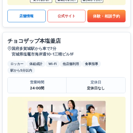
体験・相談予約
店舗情報
公式サイト
チョコザップ本塩釜店
国府多賀城駅から車で7分
宮城県塩竈市海岸通10-1三晴ビル1F
ロッカー
体組成計
Wi-Fi
他店舗利用
食事指導
駅から5分以内
営業時間
定休日
24:00間
定休日なし