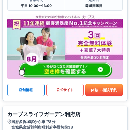
平日 10:00〜13:00
毎週日曜日
体験・相談予約
店舗情報
公式サイト
カーブスライフガーデン利府店
国府多賀城駅から車で8分
宮城県宮城郡利府町利府字堀切前38