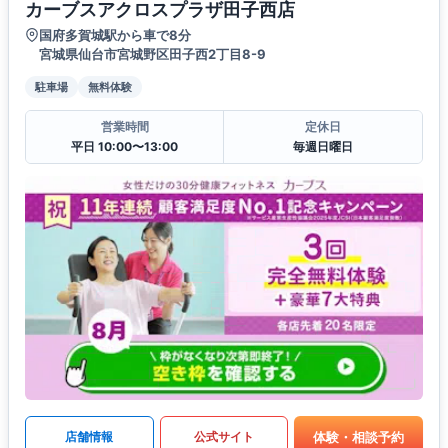
カーブスアクロスプラザ田子西店
国府多賀城駅から車で8分
宮城県仙台市宮城野区田子西2丁目8-9
駐車場
無料体験
営業時間
定休日
平日 10:00〜13:00
毎週日曜日
体験・相談予約
店舗情報
公式サイト