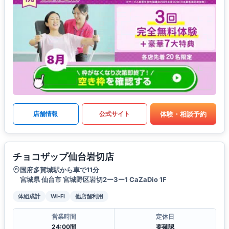
体験・相談予約
店舗情報
公式サイト
チョコザップ仙台岩切店
国府多賀城駅から車で11分
宮城県 仙台市 宮城野区岩切2ー3ー1 CaZaDio 1F
体組成計
Wi-Fi
他店舗利用
営業時間
定休日
24:00間
要確認