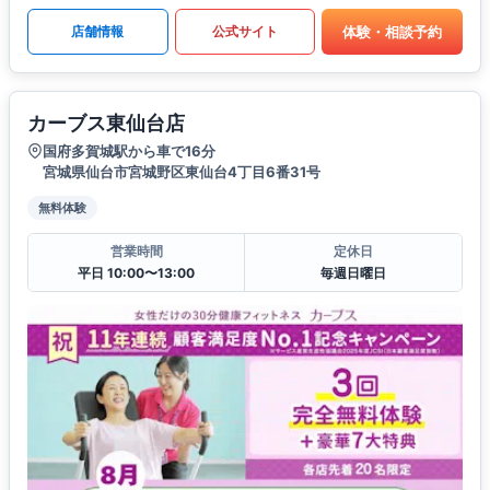
体験・相談予約
店舗情報
公式サイト
カーブス東仙台店
国府多賀城駅から車で16分
宮城県仙台市宮城野区東仙台4丁目6番31号
無料体験
営業時間
定休日
平日 10:00〜13:00
毎週日曜日