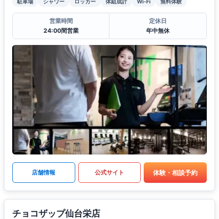
駐車場
シャワー
ロッカー
体組成計
Wi-Fi
無料体験
営業時間
定休日
24:00間営業
年中無休
体験・相談予約
店舗情報
公式サイト
チョコザップ仙台栄店