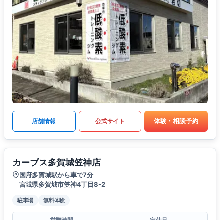
体験・相談予約
店舗情報
公式サイト
カーブス多賀城笠神店
国府多賀城駅から車で7分
宮城県多賀城市笠神4丁目8-2
駐車場
無料体験
営業時間
定休日