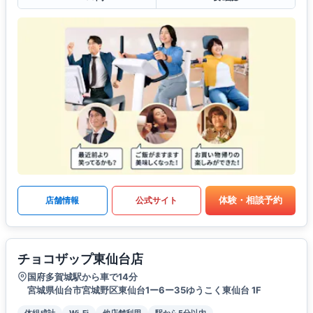
体験・相談予約
店舗情報
公式サイト
チョコザップ東仙台店
国府多賀城駅から車で14分
宮城県仙台市宮城野区東仙台1ー6ー35ゆうこく東仙台 1F
体組成計
Wi-Fi
他店舗利用
駅から5分以内