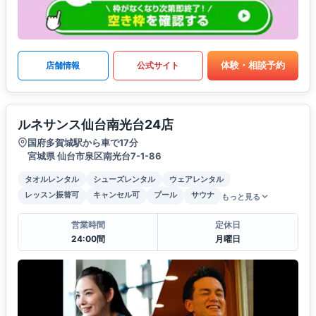
体験・相談予約
店舗情報
公式サイト
ルネサンス仙台南光台24店
国府多賀城駅から車で17分
宮城県 仙台市泉区南光台7-1-86
タオルレンタル
シューズレンタル
ウェアレンタル
レッスン振替可
キャンセル可
プール
サウナ
もっと見る
営業時間
定休日
24:00間
月曜日