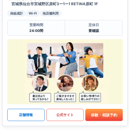
宮城県仙台市宮城野区原町3ー1ー1 RETINA原町 1F
体組成計
Wi-Fi
他店舗利用
営業時間
定休日
24:00間
要確認
体験・相談予約
店舗情報
公式サイト