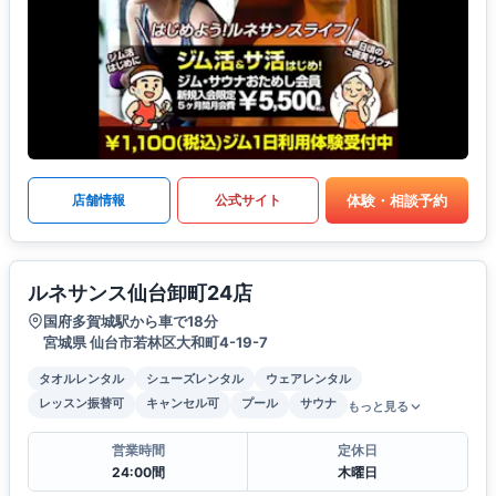
体験・相談予約
店舗情報
公式サイト
ルネサンス仙台卸町24店
国府多賀城駅から車で18分
宮城県 仙台市若林区大和町4-19-7
タオルレンタル
シューズレンタル
ウェアレンタル
レッスン振替可
キャンセル可
プール
サウナ
もっと見る
営業時間
定休日
24:00間
木曜日