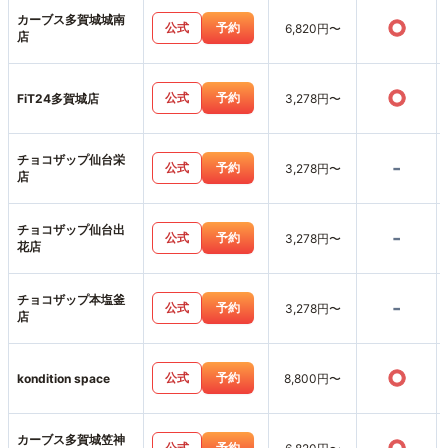
カーブス多賀城城南
○
公式
予約
6,820円〜
店
○
公式
予約
FiT24多賀城店
3,278円〜
チョコザップ仙台栄
-
公式
予約
3,278円〜
店
チョコザップ仙台出
-
公式
予約
3,278円〜
花店
チョコザップ本塩釜
-
公式
予約
3,278円〜
店
○
公式
予約
kondition space
8,800円〜
カーブス多賀城笠神
公式
予約