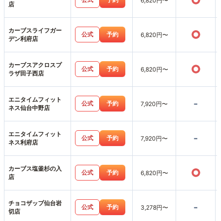
○
6,820円〜
店
カーブスライフガー
○
公式
予約
6,820円〜
デン利府店
カーブスアクロスプ
○
公式
予約
6,820円〜
ラザ田子西店
エニタイムフィット
-
公式
予約
7,920円〜
ネス仙台中野店
エニタイムフィット
-
公式
予約
7,920円〜
ネス利府店
カーブス塩釜杉の入
○
公式
予約
6,820円〜
店
チョコザップ仙台岩
-
公式
予約
3,278円〜
切店