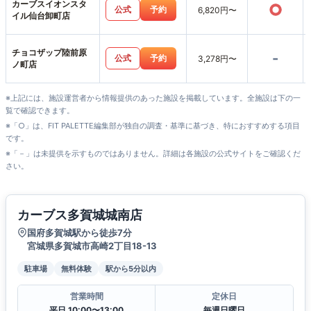
カーブスイオンスタ
○
公式
予約
6,820円〜
イル仙台卸町店
チョコザップ陸前原
-
公式
予約
3,278円〜
ノ町店
※上記には、施設運営者から情報提供のあった施設を掲載しています。全施設は下の一
覧で確認できます。
※「○」は、FIT PALETTE編集部が独自の調査・基準に基づき、特におすすめする項目
です。
※「－」は未提供を示すものではありません。詳細は各施設の公式サイトをご確認くだ
さい。
カーブス多賀城城南店
国府多賀城駅から徒歩7分
宮城県多賀城市高崎2丁目18-13
駐車場
無料体験
駅から5分以内
営業時間
定休日
平日 10:00〜13:00
毎週日曜日