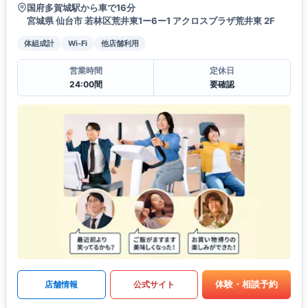
国府多賀城駅から車で16分
宮城県 仙台市 若林区荒井東1ー6ー1 アクロスプラザ荒井東 2F
体組成計
Wi-Fi
他店舗利用
営業時間
定休日
24:00間
要確認
体験・相談予約
店舗情報
公式サイト