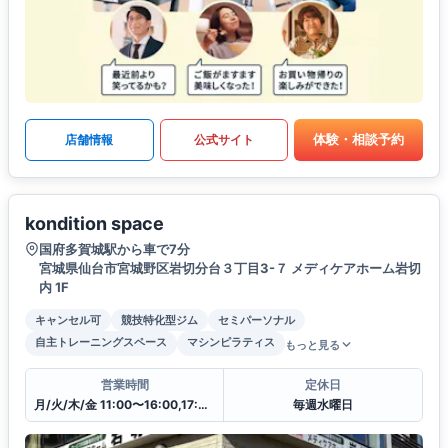
体験・相談予約
店舗情報
公式サイト
kondition space
国府多賀城駅から車で7分
宮城県仙台市宮城野区岩切分台３丁目3-７ メディケアホーム岩切
内 1F
キャンセル可
競技特化型ジム
セミパーソナル
自主トレーニングスペース
マシンピラティス
もっと見る
営業時間
定休日
月/火/木/金 11:00〜16:00,17:45〜21:00
毎週水曜日