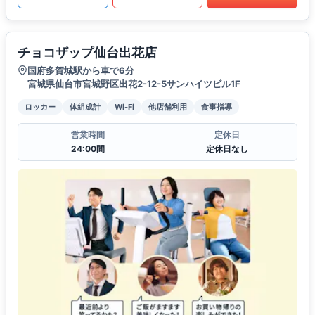
チョコザップ仙台出花店
国府多賀城駅から車で6分
宮城県仙台市宮城野区出花2-12-5サンハイツビル1F
ロッカー
体組成計
Wi-Fi
他店舗利用
食事指導
営業時間
定休日
24:00間
定休日なし