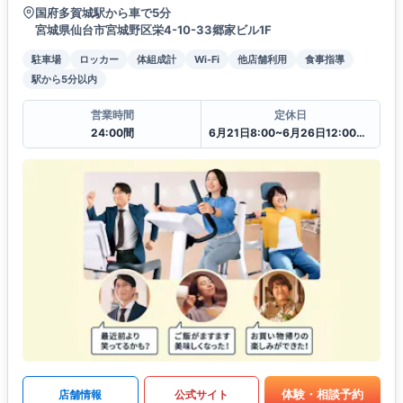
国府多賀城駅から車で5分
宮城県仙台市宮城野区栄4-10-33郷家ビル1F
駐車場
ロッカー
体組成計
Wi-Fi
他店舗利用
食事指導
駅から5分以内
営業時間
定休日
24:00間
6月21日8:00~6月26日12:00一時閉館中
体験・相談予約
店舗情報
公式サイト