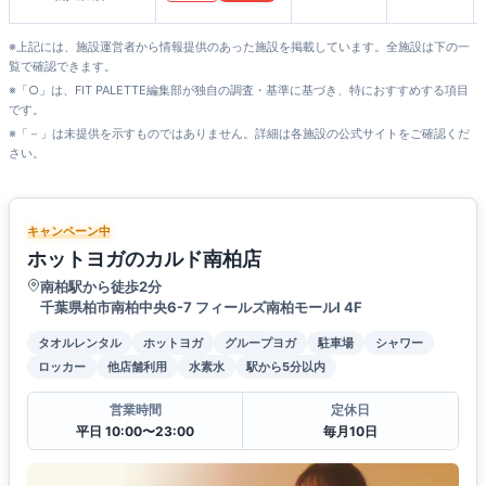
※上記には、施設運営者から情報提供のあった施設を掲載しています。全施設は下の一
覧で確認できます。
※「○」は、FIT PALETTE編集部が独自の調査・基準に基づき、特におすすめする項目
です。
※「－」は未提供を示すものではありません。詳細は各施設の公式サイトをご確認くだ
さい。
キャンペーン中
ホットヨガのカルド南柏店
南柏駅から徒歩2分
千葉県柏市南柏中央6-7 フィールズ南柏モールⅠ 4F
タオルレンタル
ホットヨガ
グループヨガ
駐車場
シャワー
ロッカー
他店舗利用
水素水
駅から5分以内
営業時間
定休日
平日 10:00〜23:00
毎月10日