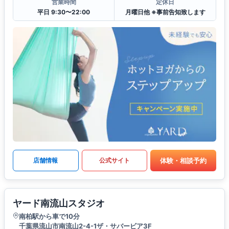
営業時間
定休日
平日 9:30〜22:00
月曜日他 ※事前告知致します
体験・相談予約
店舗情報
公式サイト
ヤード南流山スタジオ
南柏駅から車で10分
千葉県流山市南流山2-4-1ザ・サバービア3F