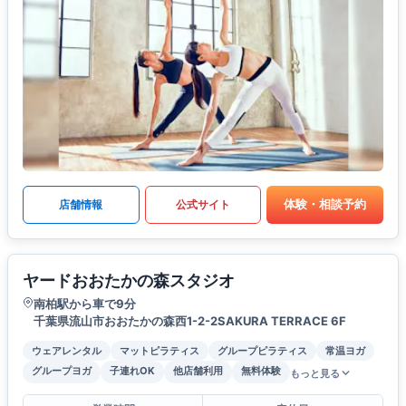
体験・相談予約
店舗情報
公式サイト
ヤードおおたかの森スタジオ
南柏駅から車で9分
千葉県流山市おおたかの森西1-2-2SAKURA TERRACE 6F
ウェアレンタル
マットピラティス
グループピラティス
常温ヨガ
グループヨガ
子連れOK
他店舗利用
無料体験
もっと見る