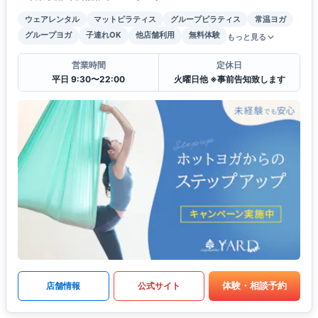
ウェアレンタル
マットピラティス
グループピラティス
常温ヨガ
グループヨガ
子連れOK
他店舗利用
無料体験
もっと見る
営業時間
定休日
平日 9:30〜22:00
火曜日他 ※事前告知致します
体験・相談予約
店舗情報
公式サイト