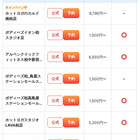
キャンペーン中
-
公式
予約
ホットヨガのカルド
9,790円〜
南柏店
ボディーズイオン柏
○
公式
予約
1,500円〜
スタジオ店
アルペンクイックフ
○
公式
予約
6,930円〜
ィットネス柏中新宿
店
ボディーズ柏_島屋ス
-
公式
予約
1,500円〜
テーションモールス
タジオ店
ボディーズ柏高島屋
○
公式
予約
1,500円〜
ステーションモール
店
ホットヨガスタジオ
○
公式
予約
5,300円〜
LAVA柏店