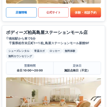
体験・相談予約
店舗情報
公式サイト
ボディーズ柏高島屋ステーションモール店
南柏駅から車で5分
千葉県柏市末広町1ー1 柏_島屋ステーションモール新館9F
シューズレンタル
常温ヨガ
ロッカー
無料体験
無料カウンセリング
営業時間
定休日
全日 10:00〜20:00
施設点検日（不定）