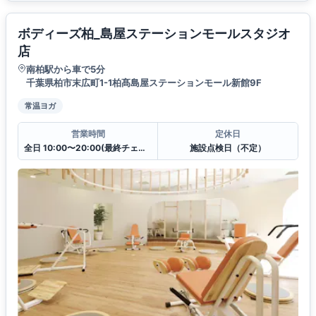
ボディーズ柏_島屋ステーションモールスタジオ
店
南柏駅から車で5分
千葉県柏市末広町1-1柏髙島屋ステーションモール新館9F
常温ヨガ
営業時間
定休日
全日 10:00〜20:00(最終チェックイン19:30)
施設点検日（不定）