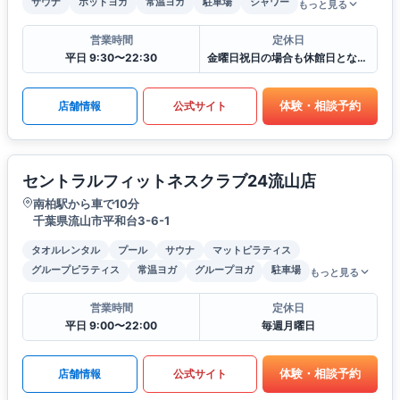
サウナ
ホットヨガ
常温ヨガ
駐車場
シャワー
もっと見る
営業時間
定休日
平日 9:30〜22:30
金曜日祝日の場合も休館日となります
体験・相談予約
店舗情報
公式サイト
セントラルフィットネスクラブ24流山店
南柏駅から車で10分
千葉県流山市平和台3-6-1
タオルレンタル
プール
サウナ
マットピラティス
グループピラティス
常温ヨガ
グループヨガ
駐車場
もっと見る
営業時間
定休日
平日 9:00〜22:00
毎週月曜日
体験・相談予約
店舗情報
公式サイト