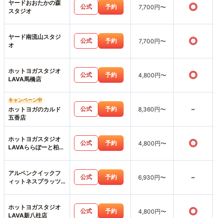
ヤードおおたかの森
○
公式
予約
7,700円〜
スタジオ
ヤード南流山スタジ
○
公式
予約
7,700円〜
オ
ホットヨガスタジオ
○
公式
予約
4,800円〜
LAVA馬橋店
キャンペーン中
-
公式
予約
ホットヨガのカルド
8,360円〜
五香店
ホットヨガスタジオ
○
公式
予約
4,800円〜
LAVAららぽーと柏の
葉店
アルペンクイックフ
-
公式
予約
6,930円〜
ィットネスプラッツ
五香店
ホットヨガスタジオ
○
公式
予約
4,800円〜
LAVA新八柱店