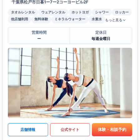
千葉県松戸市日暮1ー7ー2コーヨービル2F
タオルレンタル
ウェアレンタル
ホットヨガ
シャワー
ロッカー
他店舗利用
無料体験
ミネラルウォーター
水素水
もっと見る
営業時間
定休日
ー
毎週金曜日
体験・相談予約
店舗情報
公式サイト