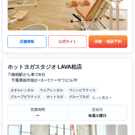
体験・相談予約
店舗情報
公式サイト
ホットヨガスタジオ LAVA柏店
南柏駅から車で6分
千葉県柏市柏2ー3ー1フーサワビル7F
タオルレンタル
ウェアレンタル
マシンピラティス
グループピラティス
ホットヨガ
グループヨガ
もっと見る
営業時間
定休日
ー
毎週火曜日