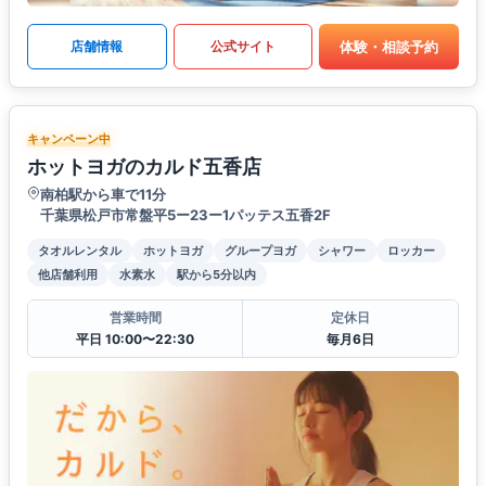
体験・相談予約
店舗情報
公式サイト
キャンペーン中
ホットヨガのカルド五香店
南柏駅から車で11分
千葉県松戸市常盤平5ー23ー1パッテス五香2F
タオルレンタル
ホットヨガ
グループヨガ
シャワー
ロッカー
他店舗利用
水素水
駅から5分以内
営業時間
定休日
平日 10:00〜22:30
毎月6日