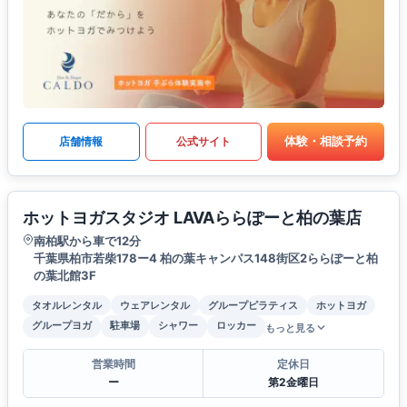
体験・相談予約
店舗情報
公式サイト
ホットヨガスタジオ LAVAららぽーと柏の葉店
南柏駅から車で12分
千葉県柏市若柴178ー4 柏の葉キャンパス148街区2ららぽーと柏
の葉北館3F
タオルレンタル
ウェアレンタル
グループピラティス
ホットヨガ
グループヨガ
駐車場
シャワー
ロッカー
もっと見る
営業時間
定休日
ー
第2金曜日