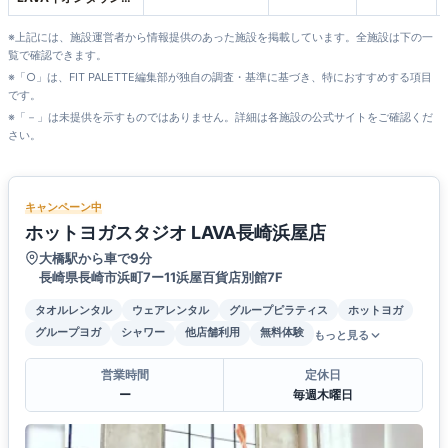
与店
※上記には、施設運営者から情報提供のあった施設を掲載しています。全施設は下の一
覧で確認できます。
※「○」は、FIT PALETTE編集部が独自の調査・基準に基づき、特におすすめする項目
です。
※「－」は未提供を示すものではありません。詳細は各施設の公式サイトをご確認くだ
さい。
キャンペーン中
ホットヨガスタジオ LAVA長崎浜屋店
大橋駅から車で9分
長崎県長崎市浜町7ー11浜屋百貨店別館7F
タオルレンタル
ウェアレンタル
グループピラティス
ホットヨガ
グループヨガ
シャワー
他店舗利用
無料体験
もっと見る
営業時間
定休日
ー
毎週木曜日