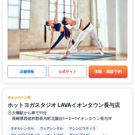
体験・相談予約
店舗情報
公式サイト
キャンペーン中
ホットヨガスタジオ LAVAイオンタウン長与店
大橋駅から車で11分
長崎県西彼杵郡長与町北陽台1ー2ー1イオンタウン長与1F
タオルレンタル
ウェアレンタル
マシンピラティス
グループピラティス
ホットヨガ
グループヨガ