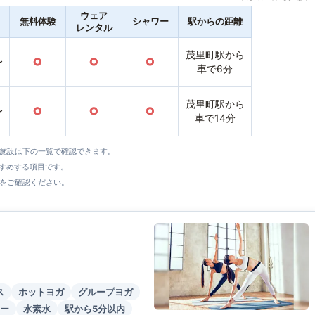
ウェア
無料体験
シャワー
駅からの距離
レンタル
茂里町駅から
〜
○
○
○
車で6分
茂里町駅から
〜
○
○
○
車で14分
全施設は下の一覧で確認できます。
すすめする項目です。
をご確認ください。
ス
ホットヨガ
グループヨガ
ー
水素水
駅から5分以内