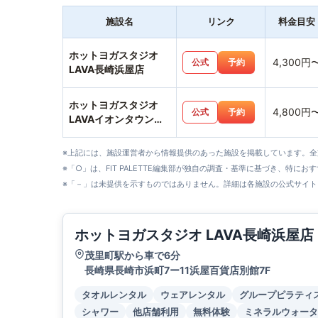
施設名
リンク
料金目安
ホットヨガスタジオ
4,300円
公式
予約
LAVA長崎浜屋店
ホットヨガスタジオ
4,800円
公式
予約
LAVAイオンタウン長
与店
※上記には、施設運営者から情報提供のあった施設を掲載しています。
※「○」は、FIT PALETTE編集部が独自の調査・基準に基づき、特にお
※「－」は未提供を示すものではありません。詳細は各施設の公式サイト
ホットヨガスタジオ LAVA長崎浜屋店
茂里町駅から車で6分
長崎県長崎市浜町7ー11浜屋百貨店別館7F
タオルレンタル
ウェアレンタル
グループピラティ
シャワー
他店舗利用
無料体験
ミネラルウォータ