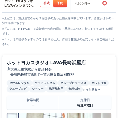
ホットヨガスタジオ
○
公式
予約
4,800円〜
LAVAイオンタウン長
与店
※上記には、施設運営者から情報提供のあった施設を掲載しています。全施設は下の一
覧で確認できます。
※「○」は、FIT PALETTE編集部が独自の調査・基準に基づき、特におすすめする項目
です。
※「－」は未提供を示すものではありません。詳細は各施設の公式サイトをご確認くだ
さい。
ホットヨガスタジオ LAVA長崎浜屋店
大浦天主堂駅から徒歩14分
長崎県長崎市浜町7ー11浜屋百貨店別館7F
タオルレンタル
ウェアレンタル
グループピラティス
ホットヨガ
グループヨガ
シャワー
他店舗利用
無料体験
もっと見る
営業時間
定休日
ー
毎週木曜日