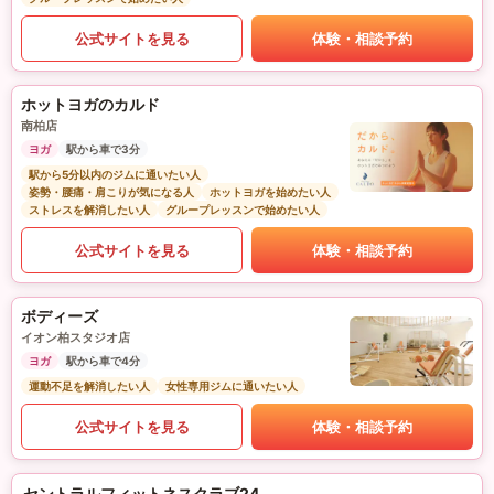
公式サイトを見る
体験・相談予約
ホットヨガのカルド
南柏店
ヨガ
駅から車で3分
駅から5分以内のジムに通いたい人
姿勢・腰痛・肩こりが気になる人
ホットヨガを始めたい人
ストレスを解消したい人
グループレッスンで始めたい人
公式サイトを見る
体験・相談予約
ボディーズ
イオン柏スタジオ店
ヨガ
駅から車で4分
運動不足を解消したい人
女性専用ジムに通いたい人
公式サイトを見る
体験・相談予約
セントラルフィットネスクラブ24