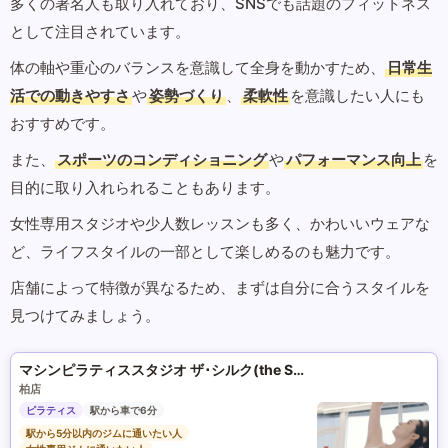
多くの著名人も取り入れており、SNSでも話題のフィットネス
として注目されています。
体の軸や重心のバランスを意識して全身を動かすため、
日常生
活での動きやすさ
や
姿勢づくり
、
柔軟性
を意識したい人にも
おすすめです。
また、
スポーツのコンディショニング
や
パフォーマンス向上
を
目的に取り入れられることもあります。
女性専用スタジオや少人数レッスンも多く、かわいいウェアな
ど、ライフスタイルの一部として楽しめるのも魅力です。
店舗によって特徴が異なるため、まずは自分に合うスタイルを
見つけてみましょう。
マシンピラティススタジオ ザ･シルク(the SILK)
柏店
ピラティス
駅から車で6分
駅から5分以内のジムに通いたい人