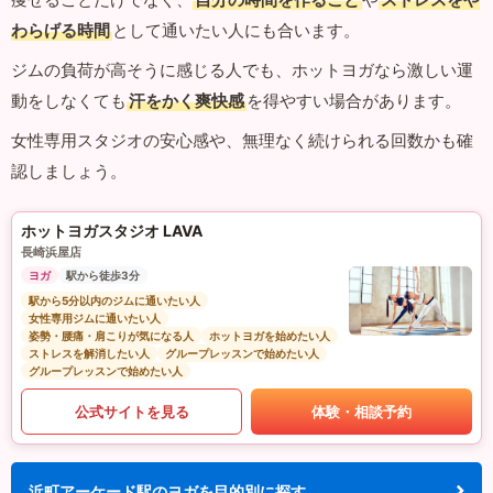
わらげる時間
として通いたい人にも合います。
ジムの負荷が高そうに感じる人でも、ホットヨガなら激しい運
動をしなくても
汗をかく爽快感
を得やすい場合があります。
女性専用スタジオの安心感や、無理なく続けられる回数かも確
認しましょう。
ホットヨガスタジオ LAVA
長崎浜屋店
ヨガ
駅から徒歩3分
駅から5分以内のジムに通いたい人
女性専用ジムに通いたい人
姿勢・腰痛・肩こりが気になる人
ホットヨガを始めたい人
ストレスを解消したい人
グループレッスンで始めたい人
グループレッスンで始めたい人
公式サイトを見る
体験・相談予約
浜町アーケード駅のヨガを目的別に探す