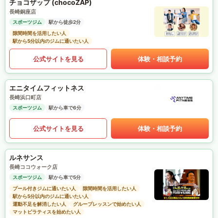
チョコザップ (chocoZAP)
長崎銅座店
スポーツジム
駅から徒歩2分
隙間時間を活用したい人
駅から5分以内のジムに通いたい人
公式サイトを見る
体験・相談予約
エニタイムフィットネス
長崎浜口町店
スポーツジム
駅から車で6分
公式サイトを見る
体験・相談予約
ルネサンス
長崎ココウォーク店
スポーツジム
駅から車で5分
プール付きジムに通いたい人
隙間時間を活用したい人
駅から5分以内のジムに通いたい人
運動不足を解消したい人
グループレッスンで始めたい人
マットピラティスを始めたい人