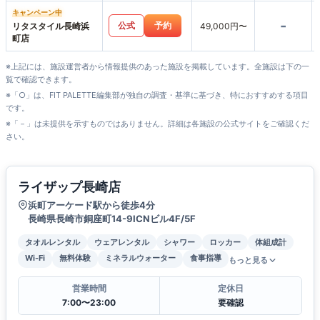
キャンペーン中
-
公式
予約
リタスタイル長崎浜
49,000円〜
町店
※上記には、施設運営者から情報提供のあった施設を掲載しています。全施設は下の一
覧で確認できます。
※「○」は、FIT PALETTE編集部が独自の調査・基準に基づき、特におすすめする項目
です。
※「－」は未提供を示すものではありません。詳細は各施設の公式サイトをご確認くだ
さい。
ライザップ長崎店
浜町アーケード駅から徒歩4分
長崎県長崎市銅座町14-9ICNビル4F/5F
タオルレンタル
ウェアレンタル
シャワー
ロッカー
体組成計
Wi-Fi
無料体験
ミネラルウォーター
食事指導
もっと見る
営業時間
定休日
7:00〜23:00
要確認