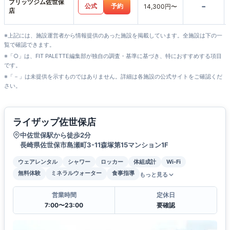
プリッツジム佐世保
-
公式
予約
14,300円〜
店
※上記には、施設運営者から情報提供のあった施設を掲載しています。全施設は下の一
覧で確認できます。
※「○」は、FIT PALETTE編集部が独自の調査・基準に基づき、特におすすめする項目
です。
※「－」は未提供を示すものではありません。詳細は各施設の公式サイトをご確認くだ
さい。
ライザップ佐世保店
中佐世保駅から徒歩2分
長崎県佐世保市島瀬町3-11森塚第15マンション1F
ウェアレンタル
シャワー
ロッカー
体組成計
Wi-Fi
無料体験
ミネラルウォーター
食事指導
もっと見る
営業時間
定休日
7:00〜23:00
要確認