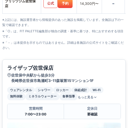
プリッツジム佐世保
-
公式
予約
14,300円〜
店
※上記には、施設運営者から情報提供のあった施設を掲載しています。全施設は下の一
覧で確認できます。
※「○」は、FIT PALETTE編集部が独自の調査・基準に基づき、特におすすめする項目
です。
※「－」は未提供を示すものではありません。詳細は各施設の公式サイトをご確認くだ
さい。
ライザップ佐世保店
佐世保中央駅から徒歩3分
長崎県佐世保市島瀬町3-11森塚第15マンション1F
ウェアレンタル
シャワー
ロッカー
体組成計
Wi-Fi
無料体験
ミネラルウォーター
食事指導
もっと見る
営業時間
定休日
7:00〜23:00
要確認