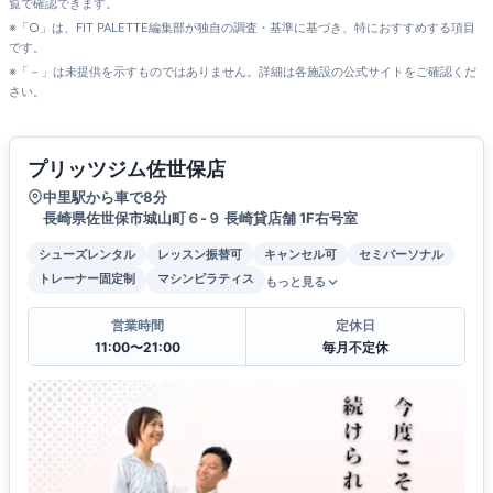
覧で確認できます。
※「○」は、FIT PALETTE編集部が独自の調査・基準に基づき、特におすすめする項目
です。
※「－」は未提供を示すものではありません。詳細は各施設の公式サイトをご確認くだ
さい。
プリッツジム佐世保店
中里駅から車で8分
長崎県佐世保市城山町６-９ 長崎貸店舗 1F右号室
シューズレンタル
レッスン振替可
キャンセル可
セミパーソナル
トレーナー固定制
マシンピラティス
もっと見る
営業時間
定休日
11:00〜21:00
毎月不定休