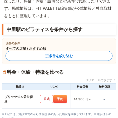
探したり、料金・体験・設備などの条件で比較したりできま
す。掲載情報は、FIT PALETTE編集部が公式情報と独自取材
をもとに整理しています。
中里駅のピラティスを条件から探す
現在の条件
すべての店舗 / おすすめ順
条件を絞り込む
料金・体験・特徴を比べる
スクロールできます →
施設名
リンク
料金目安
無料体験
プリッツジム佐世保
-
公式
予約
14,300円〜
店
※上記には、施設運営者から情報提供のあった施設を掲載しています。全施設は下の一