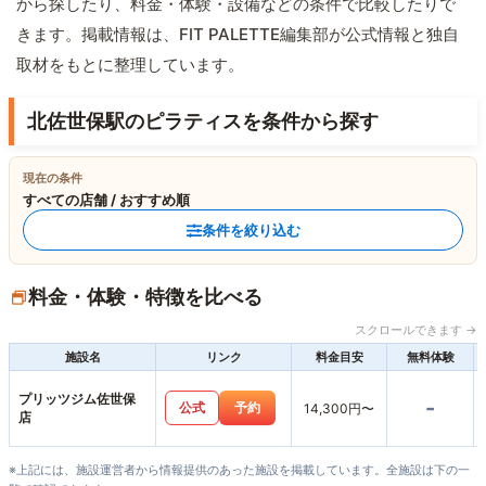
から探したり、料金・体験・設備などの条件で比較したりで
きます。掲載情報は、FIT PALETTE編集部が公式情報と独自
取材をもとに整理しています。
北佐世保駅のピラティスを条件から探す
現在の条件
すべての店舗 / おすすめ順
条件を絞り込む
料金・体験・特徴を比べる
スクロールできます →
施設名
リンク
料金目安
無料体験
プリッツジム佐世保
-
公式
予約
14,300円〜
店
※上記には、施設運営者から情報提供のあった施設を掲載しています。全施設は下の一