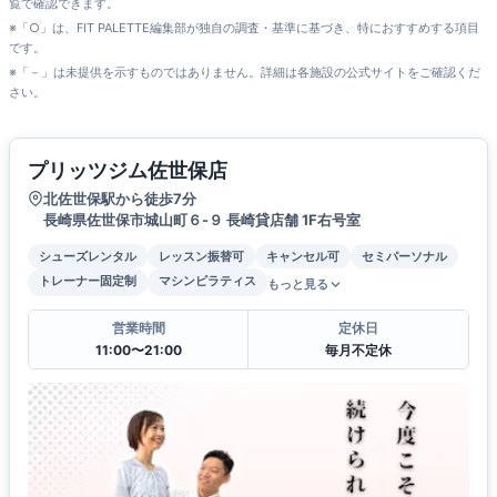
覧で確認できます。
※「○」は、FIT PALETTE編集部が独自の調査・基準に基づき、特におすすめする項目
です。
※「－」は未提供を示すものではありません。詳細は各施設の公式サイトをご確認くだ
さい。
プリッツジム佐世保店
北佐世保駅から徒歩7分
長崎県佐世保市城山町６-９ 長崎貸店舗 1F右号室
シューズレンタル
レッスン振替可
キャンセル可
セミパーソナル
トレーナー固定制
マシンピラティス
もっと見る
営業時間
定休日
11:00〜21:00
毎月不定休