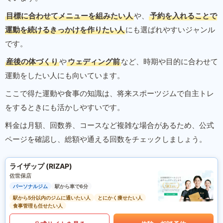
目標に合わせてメニューを組みたい人
や、
予約を入れることで
運動を続けるきっかけを作りたい人
にも選ばれやすいジャンル
です。
産後の体づくり
や
ウェディング前
など、時期や目的に合わせて
運動をしたい人にも向いています。
ここで得た運動や食事の知識は、将来スポーツジムで自主トレ
をするときにも活かしやすいです。
料金は月額、回数券、コースなど複雑な場合があるため、公式
ページを確認し、総額や通える回数をチェックしましょう。
ライザップ (RIZAP)
佐世保店
パーソナルジム
駅から車で6分
駅から5分以内のジムに通いたい人
とにかく痩せたい人
食事管理も任せたい人