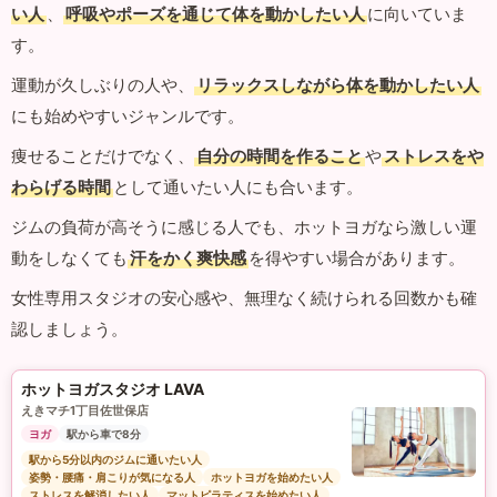
い人
、
呼吸やポーズを通じて体を動かしたい人
に向いていま
す。
運動が久しぶりの人や、
リラックスしながら体を動かしたい人
にも始めやすいジャンルです。
痩せることだけでなく、
自分の時間を作ること
や
ストレスをや
わらげる時間
として通いたい人にも合います。
ジムの負荷が高そうに感じる人でも、ホットヨガなら激しい運
動をしなくても
汗をかく爽快感
を得やすい場合があります。
女性専用スタジオの安心感や、無理なく続けられる回数かも確
認しましょう。
ホットヨガスタジオ LAVA
えきマチ1丁目佐世保店
ヨガ
駅から車で8分
駅から5分以内のジムに通いたい人
姿勢・腰痛・肩こりが気になる人
ホットヨガを始めたい人
ストレスを解消したい人
マットピラティスを始めたい人