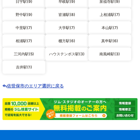
日宇駅(9)
早岐駅(9)
泉福寺駅(9)
野中駅(9)
皆瀬駅(8)
上相浦駅(7)
中里駅(7)
大学駅(7)
本山駅(7)
相浦駅(7)
棚方駅(6)
真申駅(6)
三河内駅(5)
ハウステンボス駅(3)
南風崎駅(3)
吉井駅(1)
佐世保市のエリア選択に戻る