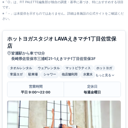
※「○」は、FIT PALETTE編集部が独自の調査・基準に基づき、特におすすめする項目
です。
※「－」は未提供を示すものではありません。詳細は各施設の公式サイトをご確認くだ
さい。
ホットヨガスタジオ LAVAえきマチ1丁目佐世保
店
皆瀬駅から車で12分
長崎県佐世保市三浦町21-1えきマチ1丁目佐世保3F
タオルレンタル
ウェアレンタル
マットピラティス
ホットヨガ
常温ヨガ
駐車場
シャワー
他店舗利用
水素水
もっと見る
営業時間
定休日
平日 9:00〜22:00
毎週金曜日