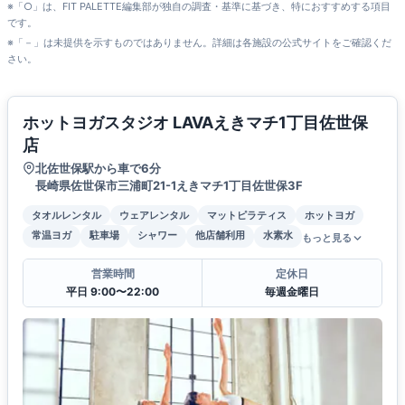
※「○」は、FIT PALETTE編集部が独自の調査・基準に基づき、特におすすめする項目
です。
※「－」は未提供を示すものではありません。詳細は各施設の公式サイトをご確認くだ
さい。
ホットヨガスタジオ LAVAえきマチ1丁目佐世保
店
北佐世保駅から車で6分
長崎県佐世保市三浦町21-1えきマチ1丁目佐世保3F
タオルレンタル
ウェアレンタル
マットピラティス
ホットヨガ
常温ヨガ
駐車場
シャワー
他店舗利用
水素水
もっと見る
営業時間
定休日
平日 9:00〜22:00
毎週金曜日