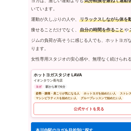
ヨガは、激しい運動よりも
気分転換を兼ねて運動
いています。
運動が久しぶりの人や、
リラックスしながら体を
痩せることだけでなく、
自分の時間を作ること
や
ジムの負荷が高そうに感じる人でも、ホットヨガ
ります。
女性専用スタジオの安心感や、無理なく続けられ
ホットヨガスタジオ LAVA
イオンタウン長与店
ヨガ
駅から車で6分
姿勢・腰痛・肩こりが気になる人
ホットヨガを始めたい人
ストレ
マシンピラティスを始めたい人
グループレッスンで始めたい人
公式サイトを見る
本川内駅のヨガを目的別に探す