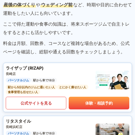
産後の体づくり
や
ウェディング前
など、時期や目的に合わせて
運動をしたい人にも向いています。
ここで得た運動や食事の知識は、将来スポーツジムで自主トレ
をするときにも活かしやすいです。
料金は月額、回数券、コースなど複雑な場合があるため、公式
ページを確認し、総額や通える回数をチェックしましょう。
ライザップ (RIZAP)
長崎店
パーソナルジム
駅から車で18分
駅から5分以内のジムに通いたい人
とにかく痩せたい人
食事管理も任せたい人
公式サイトを見る
体験・相談予約
リタスタイル
長崎浜町店
パーソナルジム
駅から車で18分