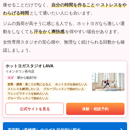
痩せることだけでなく、
自分の時間を作ること
や
ストレスをや
わらげる時間
として通いたい人にも合います。
ジムの負荷が高そうに感じる人でも、ホットヨガなら激しい運
動をしなくても
汗をかく爽快感
を得やすい場合があります。
女性専用スタジオの安心感や、無理なく続けられる回数かも確
認しましょう。
ホットヨガスタジオ LAVA
イオンタウン長与店
ヨガ
駅から徒歩7分
姿勢・腰痛・肩こりが気になる人
ホットヨガを始めたい人
ストレスを解消したい人
グループレッスンで始めたい人
マシンピラティスを始めたい人
グループレッスンで始めたい人
公式サイトを見る
体験・相談予約
高田駅（長崎県）のヨガを目的別に探す