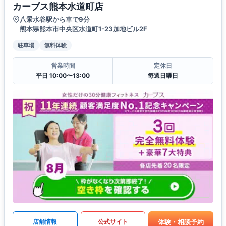
カーブス熊本水道町店
八景水谷駅から車で9分
熊本県熊本市中央区水道町1-23加地ビル2F
駐車場
無料体験
営業時間
定休日
平日 10:00〜13:00
毎週日曜日
体験・相談予約
店舗情報
公式サイト