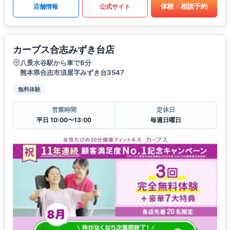
体験・相談予約
店舗情報
公式サイト
カーブス合志みずき台店
八景水谷駅から車で8分
熊本県合志市須屋字みずき台3547
無料体験
営業時間
定休日
平日 10:00〜13:00
毎週日曜日