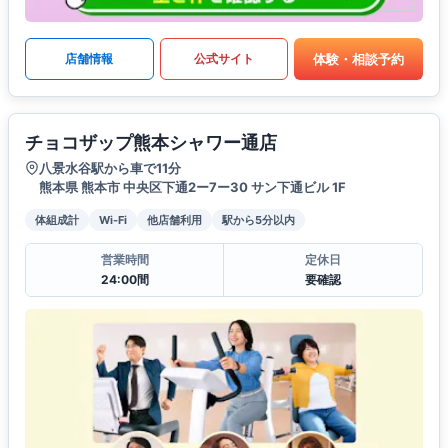
体験・相談予約
店舗情報
公式サイト
チョコザップ熊本シャワー通店
八景水谷駅から車で11分
熊本県 熊本市 中央区下通2ー7ー30 サン下通ビル 1F
体組成計
Wi-Fi
他店舗利用
駅から5分以内
営業時間
定休日
24:00間
要確認