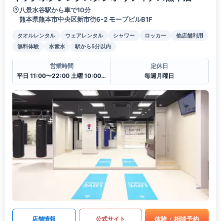
八景水谷駅から車で10分
熊本県熊本市中央区新市街6-2 モーブビルB1F
タオルレンタル
ウェアレンタル
シャワー
ロッカー
他店舗利用
無料体験
水素水
駅から5分以内
営業時間
定休日
平日 11:00〜22:00 土曜 10:00〜20:00 日・祝 10:00〜18:00
毎週月曜日
体験・相談予約
店舗情報
公式サイト