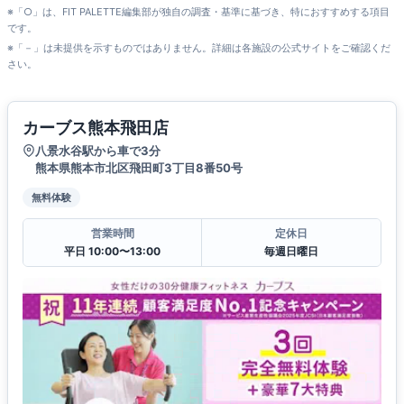
※「○」は、FIT PALETTE編集部が独自の調査・基準に基づき、特におすすめする項目
です。
※「－」は未提供を示すものではありません。詳細は各施設の公式サイトをご確認くだ
さい。
カーブス熊本飛田店
八景水谷駅から車で3分
熊本県熊本市北区飛田町3丁目8番50号
無料体験
営業時間
定休日
平日 10:00〜13:00
毎週日曜日