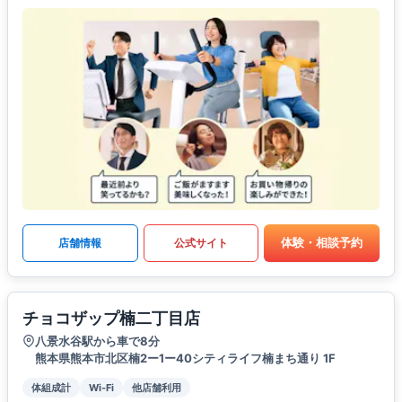
体験・相談予約
店舗情報
公式サイト
チョコザップ楠二丁目店
八景水谷駅から車で8分
熊本県熊本市北区楠2ー1ー40シティライフ楠まち通り 1F
体組成計
Wi-Fi
他店舗利用