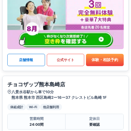
体験・相談予約
店舗情報
公式サイト
チョコザップ熊本島崎店
八景水谷駅から車で10分
熊本県 熊本市 西区島崎2ー16ー37 クレストビル島崎 1F
体組成計
Wi-Fi
他店舗利用
営業時間
定休日
24:00間
要確認