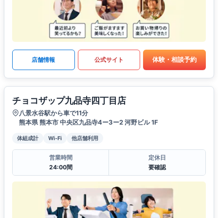
体験・相談予約
店舗情報
公式サイト
チョコザップ九品寺四丁目店
八景水谷駅から車で11分
熊本県 熊本市 中央区九品寺4ー3ー2 河野ビル 1F
体組成計
Wi-Fi
他店舗利用
営業時間
定休日
24:00間
要確認