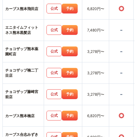
○
公式
予約
カーブス熊本飛田店
6,820円〜
エニタイムフィット
-
公式
予約
7,480円〜
ネス熊本黒髪店
チョコザップ熊本薬
-
公式
予約
3,278円〜
園町店
チョコザップ楠二丁
-
公式
予約
3,278円〜
目店
チョコザップ藤崎宮
-
公式
予約
3,278円〜
前店
○
公式
予約
カーブス熊本楠店
6,820円〜
カーブス合志みずき
公式
予約