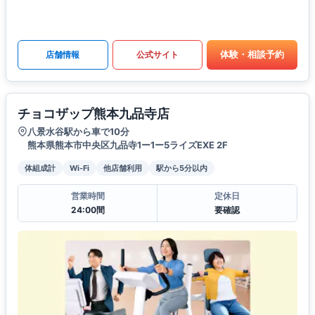
体験・相談予約
店舗情報
公式サイト
チョコザップ熊本九品寺店
八景水谷駅から車で10分
熊本県熊本市中央区九品寺1ー1ー5ライズEXE 2F
体組成計
Wi-Fi
他店舗利用
駅から5分以内
営業時間
定休日
24:00間
要確認