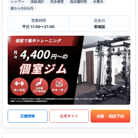
シャワー
体組成計
完全個室
他店舗利用
水素水
駅から5分以内
営業時間
定休日
平日 11:00〜21:00
要確認
体験・相談予約
店舗情報
公式サイト