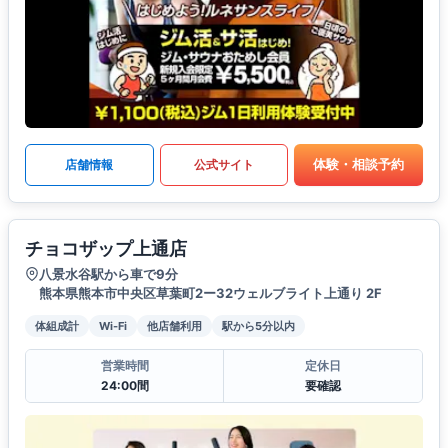
体験・相談予約
店舗情報
公式サイト
チョコザップ上通店
八景水谷駅から車で9分
熊本県熊本市中央区草葉町2ー32ウェルブライト上通り 2F
体組成計
Wi-Fi
他店舗利用
駅から5分以内
営業時間
定休日
24:00間
要確認