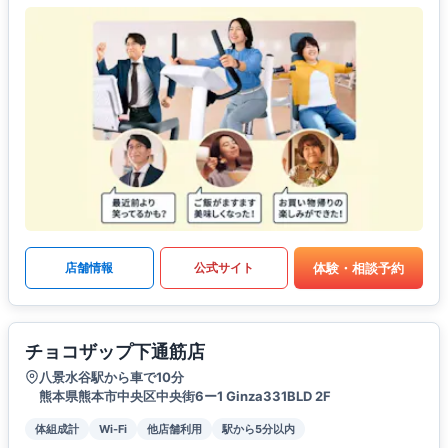
体験・相談予約
店舗情報
公式サイト
チョコザップ下通筋店
八景水谷駅から車で10分
熊本県熊本市中央区中央街6ー1 Ginza331BLD 2F
体組成計
Wi-Fi
他店舗利用
駅から5分以内