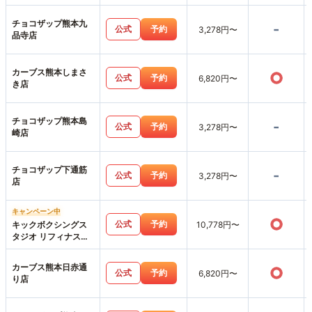
チョコザップ熊本九
-
公式
予約
3,278円〜
品寺店
カーブス熊本しまさ
○
公式
予約
6,820円〜
き店
チョコザップ熊本島
-
公式
予約
3,278円〜
崎店
チョコザップ下通筋
-
公式
予約
3,278円〜
店
キャンペーン中
○
公式
予約
キックボクシングス
10,778円〜
タジオ リフィナス熊
本店
カーブス熊本日赤通
○
公式
予約
6,820円〜
り店