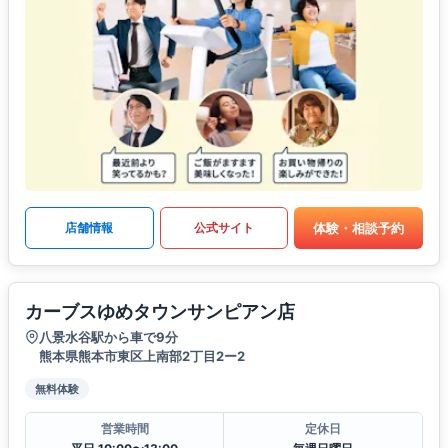
体験・相談予約
店舗情報
公式サイト
カーブスゆめタウンサンピアン店
八景水谷駅から車で9分
熊本県熊本市東区上南部2丁目2ー2
無料体験
営業時間
定休日