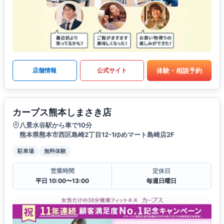
体験・相談予約
店舗情報
公式サイト
カーブス熊本しまさき店
八景水谷駅から車で10分
熊本県熊本市西区島崎2丁目12-1ゆめマート島崎店2F
駐車場
無料体験
営業時間
定休日
平日 10:00〜13:00
毎週日曜日