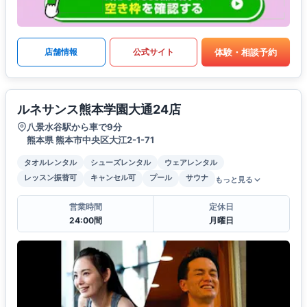
体験・相談予約
店舗情報
公式サイト
ルネサンス熊本学園大通24店
八景水谷駅から車で9分
熊本県 熊本市中央区大江2-1-71
タオルレンタル
シューズレンタル
ウェアレンタル
レッスン振替可
キャンセル可
プール
サウナ
もっと見る
営業時間
定休日
24:00間
月曜日