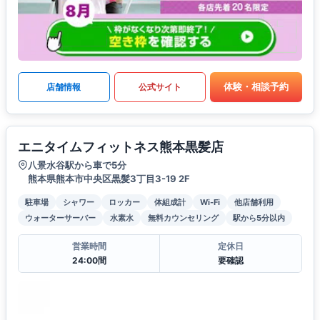
体験・相談予約
店舗情報
公式サイト
エニタイムフィットネス熊本黒髪店
八景水谷駅から車で5分
熊本県熊本市中央区黒髪3丁目3-19 2F
駐車場
シャワー
ロッカー
体組成計
Wi-Fi
他店舗利用
ウォーターサーバー
水素水
無料カウンセリング
駅から5分以内
営業時間
定休日
24:00間
要確認