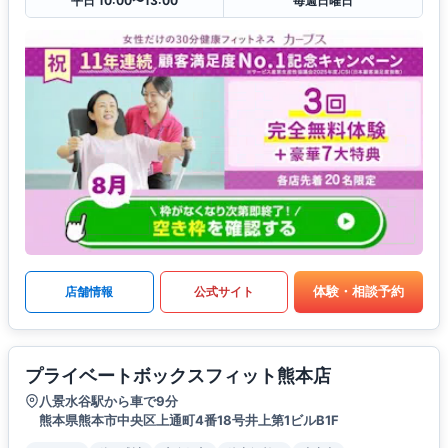
平日 10:00〜13:00
毎週日曜日
体験・相談予約
店舗情報
公式サイト
プライベートボックスフィット熊本店
八景水谷駅から車で9分
熊本県熊本市中央区上通町4番18号井上第1ビルB1F