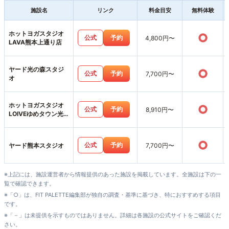
施設名
リンク
料金目安
無料体験
ホットヨガスタジオ
○
公式
予約
4,800円〜
LAVA熊本上通り店
ヤード光の森スタジ
○
公式
予約
7,700円〜
オ
ホットヨガスタジオ
○
公式
予約
8,910円〜
LOIVEゆめタウン光
の森店
○
公式
予約
ヤード熊本スタジオ
7,700円〜
※上記には、施設運営者から情報提供のあった施設を掲載しています。全施設は下の一
覧で確認できます。
※「○」は、FIT PALETTE編集部が独自の調査・基準に基づき、特におすすめする項目
です。
※「－」は未提供を示すものではありません。詳細は各施設の公式サイトをご確認くだ
さい。