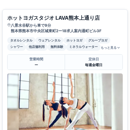
ホットヨガスタジオ LAVA熊本上通り店
八景水谷駅から車で9分
熊本県熊本市中央区城東町2ー18求人案内通町ビル3F
タオルレンタル
ウェアレンタル
ホットヨガ
グループヨガ
シャワー
他店舗利用
無料体験
ミネラルウォーター
もっと見る
営業時間
定休日
ー
毎週金曜日