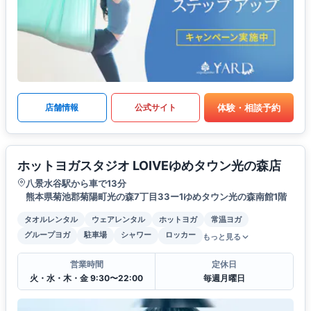
体験・相談予約
店舗情報
公式サイト
ホットヨガスタジオ LOIVEゆめタウン光の森店
八景水谷駅から車で13分
熊本県菊池郡菊陽町光の森7丁目33ー1ゆめタウン光の森南館1階
タオルレンタル
ウェアレンタル
ホットヨガ
常温ヨガ
グループヨガ
駐車場
シャワー
ロッカー
もっと見る
営業時間
定休日
火・水・木・金 9:30〜22:00
毎週月曜日