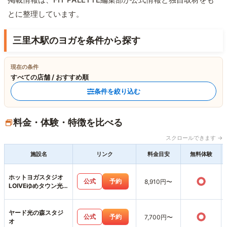
とに整理しています。
三里木駅のヨガを条件から探す
現在の条件
すべての店舗 / おすすめ順
条件を絞り込む
料金・体験・特徴を比べる
スクロールできます →
施設名
リンク
料金目安
無料体験
ホットヨガスタジオ
○
公式
予約
8,910円〜
LOIVEゆめタウン光
の森店
ヤード光の森スタジ
○
公式
予約
7,700円〜
オ