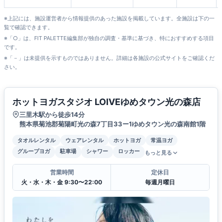
※上記には、施設運営者から情報提供のあった施設を掲載しています。全施設は下の一
覧で確認できます。
※「○」は、FIT PALETTE編集部が独自の調査・基準に基づき、特におすすめする項目
です。
※「－」は未提供を示すものではありません。詳細は各施設の公式サイトをご確認くだ
さい。
ホットヨガスタジオ LOIVEゆめタウン光の森店
三里木駅から徒歩14分
熊本県菊池郡菊陽町光の森7丁目33ー1ゆめタウン光の森南館1階
タオルレンタル
ウェアレンタル
ホットヨガ
常温ヨガ
グループヨガ
駐車場
シャワー
ロッカー
もっと見る
営業時間
定休日
火・水・木・金 9:30〜22:00
毎週月曜日