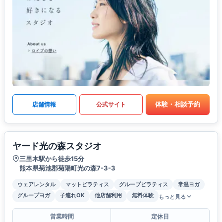
体験・相談予約
店舗情報
公式サイト
ヤード光の森スタジオ
三里木駅から徒歩15分
熊本県菊池郡菊陽町光の森7-3-3
ウェアレンタル
マットピラティス
グループピラティス
常温ヨガ
グループヨガ
子連れOK
他店舗利用
無料体験
もっと見る
営業時間
定休日