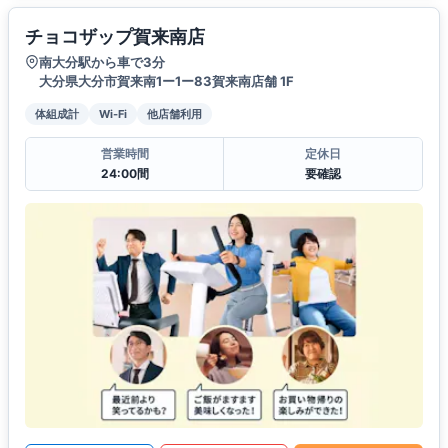
チョコザップ賀来南店
南大分駅から車で3分
大分県大分市賀来南1ー1ー83賀来南店舗 1F
体組成計
Wi-Fi
他店舗利用
営業時間
定休日
24:00間
要確認