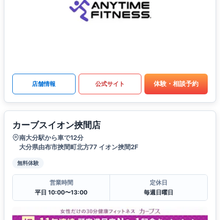
体験・相談予約
店舗情報
公式サイト
カーブスイオン挾間店
南大分駅から車で12分
大分県由布市挾間町北方77 イオン挾間2F
無料体験
営業時間
定休日
平日 10:00〜13:00
毎週日曜日