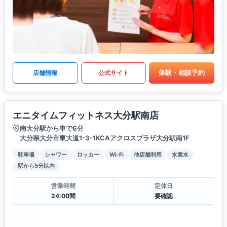
体験・相談予約
店舗情報
公式サイト
エニタイムフィットネス大分駅南店
南大分駅から車で6分
大分県大分市東大道1-3-1KCAアクロスプラザ大分駅南1F
駐車場
シャワー
ロッカー
Wi-Fi
他店舗利用
水素水
駅から5分以内
営業時間
定休日
24:00間
要確認