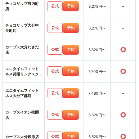
チョコザップ府内町
-
公式
予約
3,278円〜
店
チョコザップ大分中
-
公式
予約
3,278円〜
央町店
カーブス大分わさだ
○
公式
予約
6,820円〜
店
エニタイムフィット
○
公式
予約
7,700円〜
ネス荷揚リンクスク
エア店
エニタイムフィット
-
公式
予約
7,480円〜
ネス大分下郡店
カーブスイオン挾間
○
公式
予約
6,820円〜
店
○
公式
予約
カーブス大分萩原店
6,820円〜