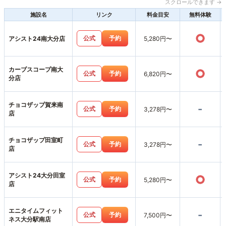
スクロールできます →
施設名
リンク
料金目安
無料体験
○
公式
予約
アシスト24南大分店
5,280円〜
カーブスコープ南大
○
公式
予約
6,820円〜
分店
チョコザップ賀来南
-
公式
予約
3,278円〜
店
チョコザップ田室町
-
公式
予約
3,278円〜
店
アシスト24大分田室
○
公式
予約
5,280円〜
店
エニタイムフィット
-
公式
予約
7,500円〜
ネス大分駅南店