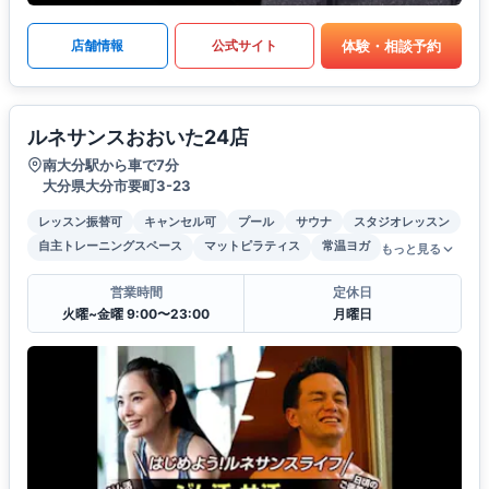
体験・相談予約
店舗情報
公式サイト
ルネサンスおおいた24店
南大分駅から車で7分
大分県大分市要町3-23
レッスン振替可
キャンセル可
プール
サウナ
スタジオレッスン
自主トレーニングスペース
マットピラティス
常温ヨガ
もっと見る
営業時間
定休日
火曜~金曜 9:00〜23:00
月曜日