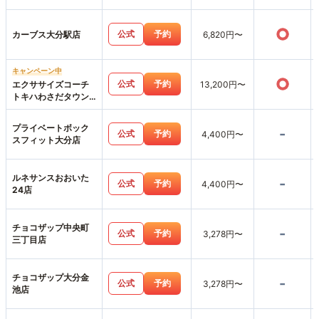
○
公式
予約
カーブス大分駅店
6,820円〜
キャンペーン中
○
公式
予約
エクササイズコーチ
13,200円〜
トキハわさだタウン
店
プライベートボック
-
公式
予約
4,400円〜
スフィット大分店
ルネサンスおおいた
-
公式
予約
4,400円〜
24店
チョコザップ中央町
-
公式
予約
3,278円〜
三丁目店
チョコザップ大分金
-
公式
予約
3,278円〜
池店