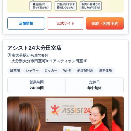
体験・相談予約
店舗情報
公式サイト
アシスト24大分田室店
南大分駅から車で6分
大分県大分市田室町8-1 アスティオン田室1F
駐車場
シャワー
ロッカー
Wi-Fi
他店舗利用
無料体験
営業時間
定休日
24:00間
年中無休