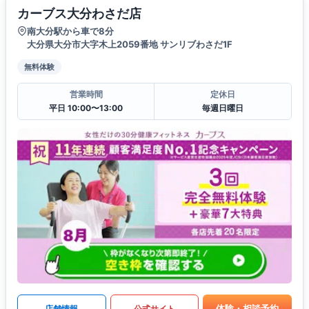
カーブス大分わさだ店
南大分駅から車で8分
大分県大分市大字木上2059番地 サンリブわさだ1F
無料体験
営業時間
定休日
平日 10:00〜13:00
毎週日曜日
体験・相談予約
店舗情報
公式サイト