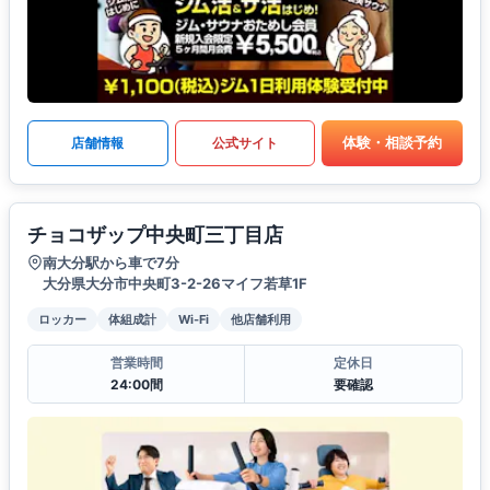
体験・相談予約
店舗情報
公式サイト
チョコザップ中央町三丁目店
南大分駅から車で7分
大分県大分市中央町3-2-26マイフ若草1F
ロッカー
体組成計
Wi-Fi
他店舗利用
営業時間
定休日
24:00間
要確認