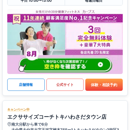
平日 10:00〜13:00
毎週日曜日
体験・相談予約
店舗情報
公式サイト
キャンペーン中
エクササイズコーチトキハわさだタウン店
南大分駅から車で6分
大分県大分市大字玉沢字楠本755ー1トキハわさだタウン2街区3