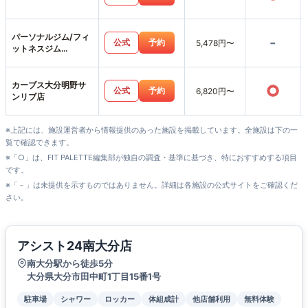
パーソナルジム/フィ
-
公式
予約
5,478円〜
ットネスジム
Umbrella横尾本店
カーブス大分明野サ
○
公式
予約
6,820円〜
ンリブ店
※上記には、施設運営者から情報提供のあった施設を掲載しています。全施設は下の一
覧で確認できます。
※「○」は、FIT PALETTE編集部が独自の調査・基準に基づき、特におすすめする項目
です。
※「－」は未提供を示すものではありません。詳細は各施設の公式サイトをご確認くだ
さい。
アシスト24南大分店
南大分駅から徒歩5分
大分県大分市田中町1丁目15番1号
駐車場
シャワー
ロッカー
体組成計
他店舗利用
無料体験