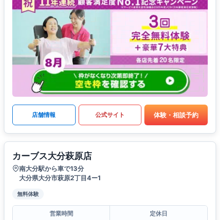
体験・相談予約
店舗情報
公式サイト
カーブス大分萩原店
南大分駅から車で13分
大分県大分市萩原2丁目4ー1
無料体験
営業時間
定休日