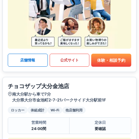
体験・相談予約
店舗情報
公式サイト
チョコザップ大分金池店
南大分駅から車で7分
大分県大分市金池町2-7-21パークサイド大分駅前1F
ロッカー
体組成計
Wi-Fi
他店舗利用
営業時間
定休日
24:00間
要確認