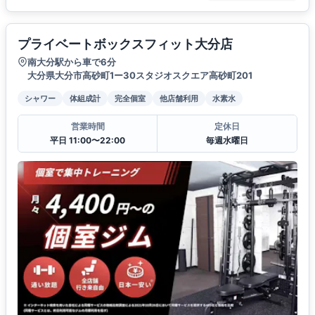
プライベートボックスフィット大分店
南大分駅から車で6分
大分県大分市高砂町1ー30スタジオスクエア高砂町201
シャワー
体組成計
完全個室
他店舗利用
水素水
営業時間
定休日
平日 11:00〜22:00
毎週水曜日