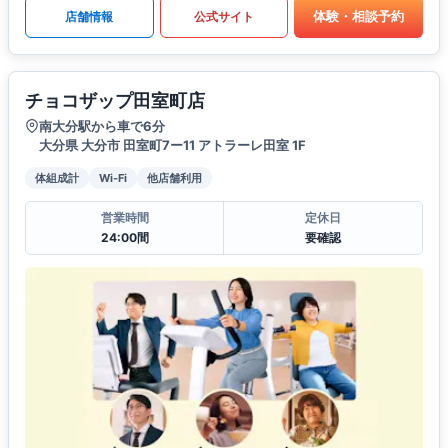
体験・相談予約
店舗情報
公式サイト
チョコザップ田室町店
南大分駅から車で6分
大分県 大分市 田室町7ー11 アトラーレ田室 1F
体組成計
Wi-Fi
他店舗利用
営業時間
定休日
24:00間
要確認