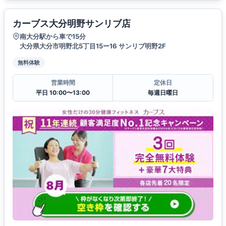
カーブス大分明野サンリブ店
南大分駅から車で15分
大分県大分市明野北5丁目15ー16 サンリブ明野2F
無料体験
営業時間
定休日
平日 10:00〜13:00
毎週日曜日