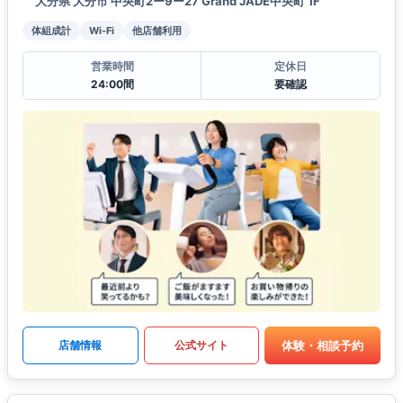
大分県 大分市 中央町2ー9ー27 Grand JADE中央町 1F
体組成計
Wi-Fi
他店舗利用
営業時間
定休日
24:00間
要確認
体験・相談予約
店舗情報
公式サイト