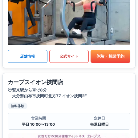
体験・相談予約
店舗情報
公式サイト
カーブスイオン挾間店
賀来駅から車で8分
大分県由布市挾間町北方77 イオン挾間2F
無料体験
営業時間
定休日
平日 10:00〜13:00
毎週日曜日