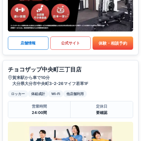
体験・相談予約
店舗情報
公式サイト
チョコザップ中央町三丁目店
賀来駅から車で10分
大分県大分市中央町3-2-26マイフ若草1F
ロッカー
体組成計
Wi-Fi
他店舗利用
営業時間
定休日
24:00間
要確認