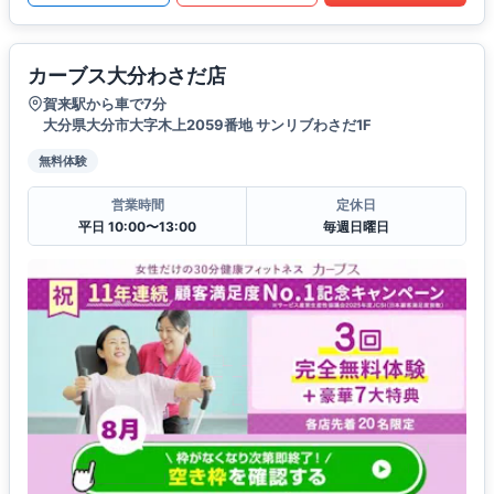
カーブス大分わさだ店
賀来駅から車で7分
大分県大分市大字木上2059番地 サンリブわさだ1F
無料体験
営業時間
定休日
平日 10:00〜13:00
毎週日曜日