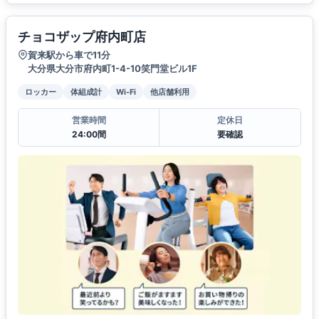
チョコザップ府内町店
賀来駅から車で11分
大分県大分市府内町1-4-10笑門堂ビル1F
ロッカー
体組成計
Wi-Fi
他店舗利用
営業時間
定休日
24:00間
要確認