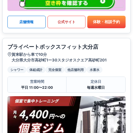
体験・相談予約
店舗情報
公式サイト
プライベートボックスフィット大分店
賀来駅から車で10分
大分県大分市高砂町1ー30スタジオスクエア高砂町201
シャワー
体組成計
完全個室
他店舗利用
水素水
営業時間
定休日
平日 11:00〜22:00
毎週水曜日