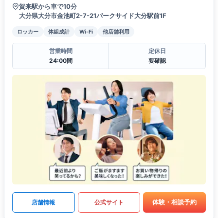
賀来駅から車で10分
大分県大分市金池町2-7-21パークサイド大分駅前1F
ロッカー
体組成計
Wi-Fi
他店舗利用
営業時間
定休日
24:00間
要確認
体験・相談予約
店舗情報
公式サイト