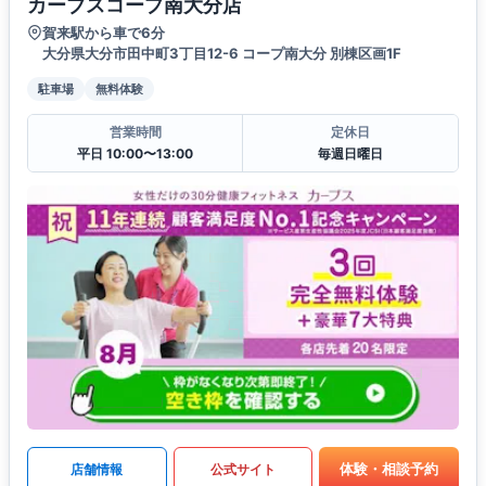
カーブスコープ南大分店
賀来駅から車で6分
大分県大分市田中町3丁目12-6 コープ南大分 別棟区画1F
駐車場
無料体験
営業時間
定休日
平日 10:00〜13:00
毎週日曜日
体験・相談予約
店舗情報
公式サイト