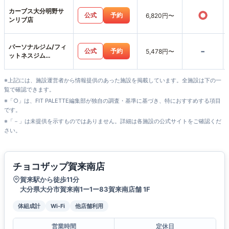
カーブス大分明野サ
○
公式
予約
6,820円〜
ンリブ店
パーソナルジム/フィ
-
公式
予約
5,478円〜
ットネスジム
Umbrella横尾本店
※上記には、施設運営者から情報提供のあった施設を掲載しています。全施設は下の一
覧で確認できます。
※「○」は、FIT PALETTE編集部が独自の調査・基準に基づき、特におすすめする項目
です。
※「－」は未提供を示すものではありません。詳細は各施設の公式サイトをご確認くだ
さい。
チョコザップ賀来南店
賀来駅から徒歩11分
大分県大分市賀来南1ー1ー83賀来南店舗 1F
体組成計
Wi-Fi
他店舗利用
営業時間
定休日