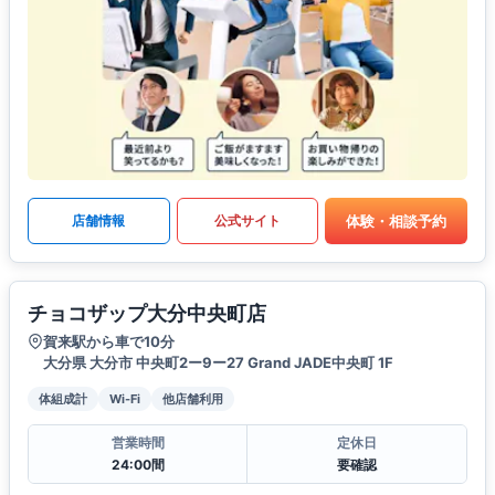
体験・相談予約
店舗情報
公式サイト
チョコザップ大分中央町店
賀来駅から車で10分
大分県 大分市 中央町2ー9ー27 Grand JADE中央町 1F
体組成計
Wi-Fi
他店舗利用
営業時間
定休日
24:00間
要確認