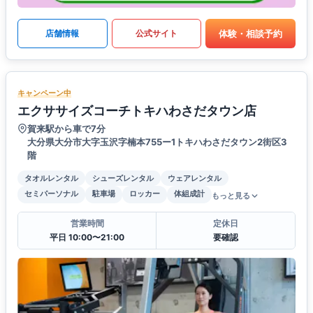
体験・相談予約
店舗情報
公式サイト
キャンペーン中
エクササイズコーチトキハわさだタウン店
賀来駅から車で7分
大分県大分市大字玉沢字楠本755ー1トキハわさだタウン2街区3
階
タオルレンタル
シューズレンタル
ウェアレンタル
セミパーソナル
駐車場
ロッカー
体組成計
もっと見る
営業時間
定休日
平日 10:00〜21:00
要確認