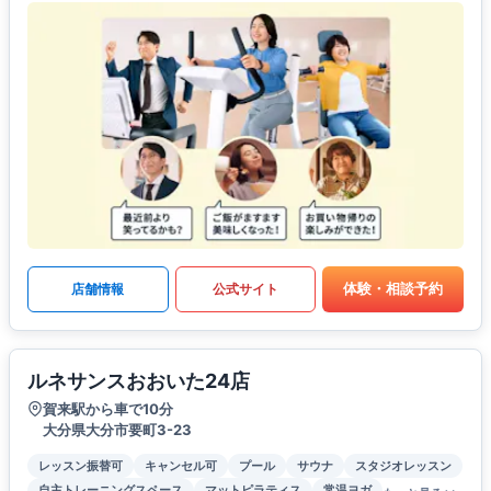
体験・相談予約
店舗情報
公式サイト
ルネサンスおおいた24店
賀来駅から車で10分
大分県大分市要町3-23
レッスン振替可
キャンセル可
プール
サウナ
スタジオレッスン
自主トレーニングスペース
マットピラティス
常温ヨガ