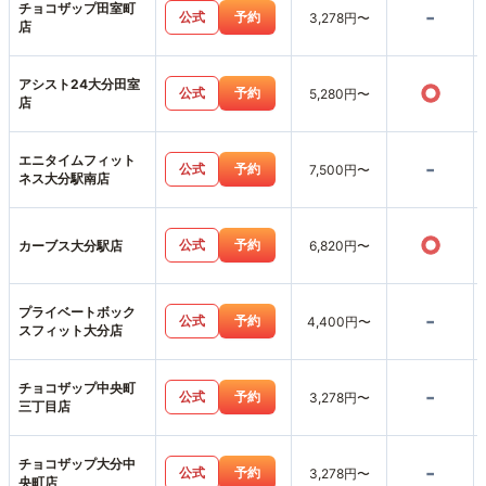
チョコザップ田室町
-
公式
予約
3,278円〜
店
アシスト24大分田室
○
公式
予約
5,280円〜
店
エニタイムフィット
-
公式
予約
7,500円〜
ネス大分駅南店
○
公式
予約
カーブス大分駅店
6,820円〜
プライベートボック
-
公式
予約
4,400円〜
スフィット大分店
チョコザップ中央町
-
公式
予約
3,278円〜
三丁目店
チョコザップ大分中
-
公式
予約
3,278円〜
央町店