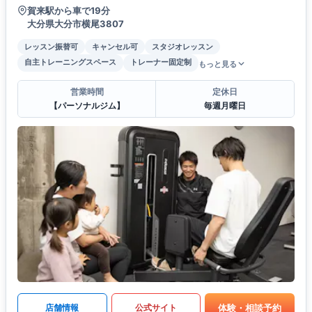
賀来駅から車で19分
大分県大分市横尾3807
レッスン振替可
キャンセル可
スタジオレッスン
自主トレーニングスペース
トレーナー固定制
もっと見る
営業時間
定休日
【パーソナルジム】
毎週月曜日
体験・相談予約
店舗情報
公式サイト