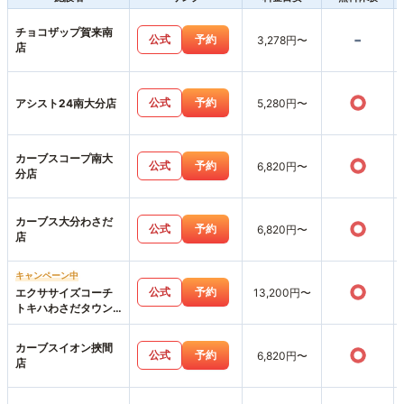
チョコザップ賀来南
-
公式
予約
3,278円〜
店
○
公式
予約
アシスト24南大分店
5,280円〜
カーブスコープ南大
○
公式
予約
6,820円〜
分店
カーブス大分わさだ
○
公式
予約
6,820円〜
店
キャンペーン中
○
公式
予約
エクササイズコーチ
13,200円〜
トキハわさだタウン
店
カーブスイオン挾間
○
公式
予約
6,820円〜
店