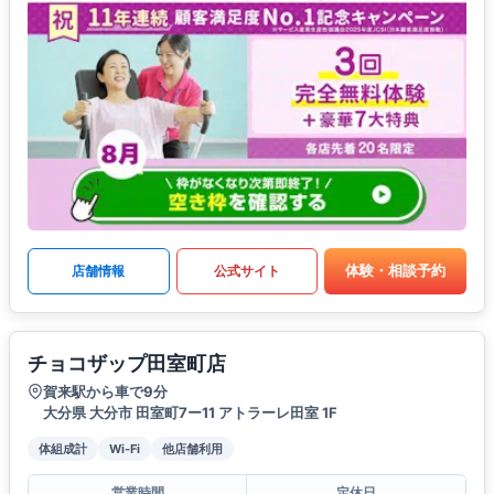
体験・相談予約
店舗情報
公式サイト
チョコザップ田室町店
賀来駅から車で9分
大分県 大分市 田室町7ー11 アトラーレ田室 1F
体組成計
Wi-Fi
他店舗利用
営業時間
定休日