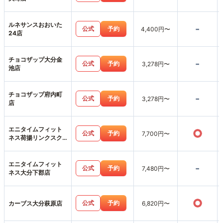
ルネサンスおおいた
-
公式
予約
4,400円〜
24店
チョコザップ大分金
-
公式
予約
3,278円〜
池店
チョコザップ府内町
-
公式
予約
3,278円〜
店
エニタイムフィット
○
公式
予約
7,700円〜
ネス荷揚リンクスク
エア店
エニタイムフィット
-
公式
予約
7,480円〜
ネス大分下郡店
○
公式
予約
カーブス大分萩原店
6,820円〜