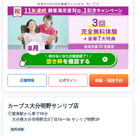
体験・相談予約
店舗情報
公式サイト
カーブス大分明野サンリブ店
賀来駅から車で19分
大分県大分市明野北5丁目15ー16 サンリブ明野2F
無料体験