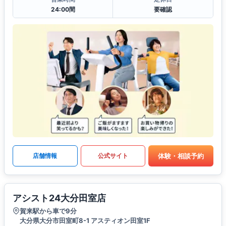
24:00間
要確認
体験・相談予約
店舗情報
公式サイト
アシスト24大分田室店
賀来駅から車で9分
大分県大分市田室町8-1 アスティオン田室1F