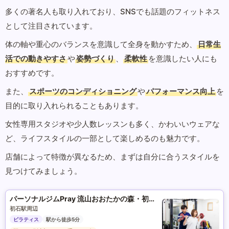
多くの著名人も取り入れており、SNSでも話題のフィットネス
として注目されています。
体の軸や重心のバランスを意識して全身を動かすため、
日常生
活での動きやすさ
や
姿勢づくり
、
柔軟性
を意識したい人にも
おすすめです。
また、
スポーツのコンディショニング
や
パフォーマンス向上
を
目的に取り入れられることもあります。
女性専用スタジオや少人数レッスンも多く、かわいいウェアな
ど、ライフスタイルの一部として楽しめるのも魅力です。
店舗によって特徴が異なるため、まずは自分に合うスタイルを
見つけてみましょう。
パーソナルジムPray 流山おおたかの森・初石・江戸川台店
初石駅周辺
ピラティス
駅から徒歩5分