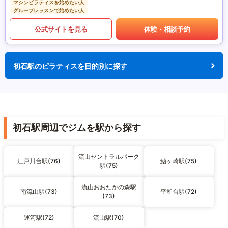
マシンピラティスを始めたい人
グループレッスンで始めたい人
公式サイトを見る
体験・相談予約
初石駅のピラティスを目的別に探す
初石駅周辺でジムを駅から探す
流山セントラルパーク
江戸川台駅(76)
鰭ヶ崎駅(75)
駅(75)
流山おおたかの森駅
南流山駅(73)
平和台駅(72)
(73)
運河駅(72)
流山駅(70)