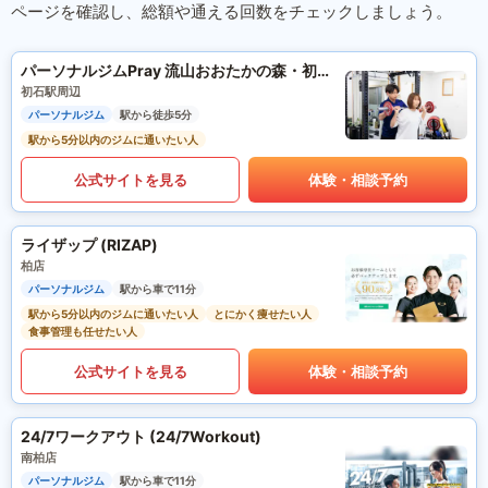
ページを確認し、総額や通える回数をチェックしましょう。
パーソナルジムPray 流山おおたかの森・初石・江戸川台店
初石駅周辺
パーソナルジム
駅から徒歩5分
駅から5分以内のジムに通いたい人
公式サイトを見る
体験・相談予約
ライザップ (RIZAP)
柏店
パーソナルジム
駅から車で11分
駅から5分以内のジムに通いたい人
とにかく痩せたい人
食事管理も任せたい人
公式サイトを見る
体験・相談予約
24/7ワークアウト (24/7Workout)
南柏店
パーソナルジム
駅から車で11分