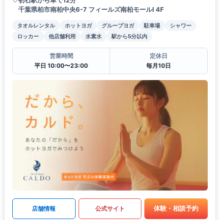
初石駅から車で12分
千葉県柏市南柏中央6-7 フィールズ南柏モールⅠ 4F
タオルレンタル
ホットヨガ
グループヨガ
駐車場
シャワー
ロッカー
他店舗利用
水素水
駅から5分以内
営業時間
定休日
平日 10:00〜23:00
毎月10日
体験・相談予約
店舗情報
公式サイト