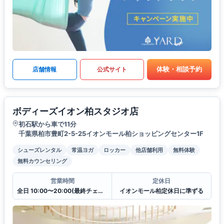
体験・相談予約
店舗情報
公式サイト
ボディーズイオン柏スタジオ店
初石駅から車で11分
千葉県柏市豊町2-5-25イオンモール柏ショッピングセンター1F
シューズレンタル
常温ヨガ
ロッカー
他店舗利用
無料体験
無料カウンセリング
営業時間
定休日
全日 10:00〜20:00(最終チェックイン19:30)
イオンモール柏定休日に準ずる