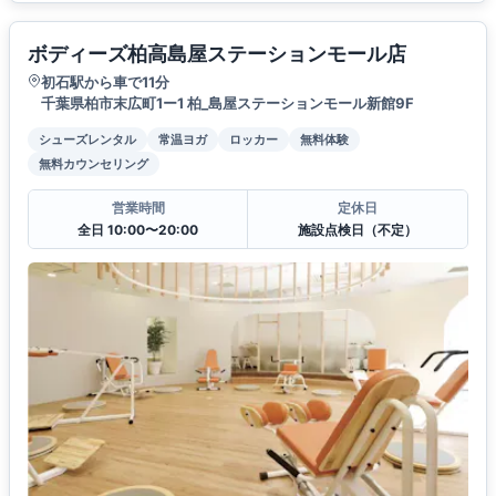
ボディーズ柏高島屋ステーションモール店
初石駅から車で11分
千葉県柏市末広町1ー1 柏_島屋ステーションモール新館9F
シューズレンタル
常温ヨガ
ロッカー
無料体験
無料カウンセリング
営業時間
定休日
全日 10:00〜20:00
施設点検日（不定）