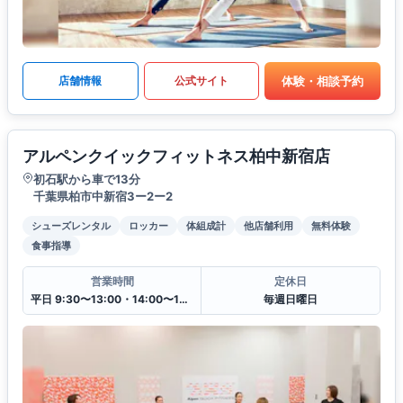
体験・相談予約
店舗情報
公式サイト
アルペンクイックフィットネス柏中新宿店
初石駅から車で13分
千葉県柏市中新宿3ー2ー2
シューズレンタル
ロッカー
体組成計
他店舗利用
無料体験
食事指導
営業時間
定休日
平日 9:30〜13:00・14:00〜19:30
毎週日曜日