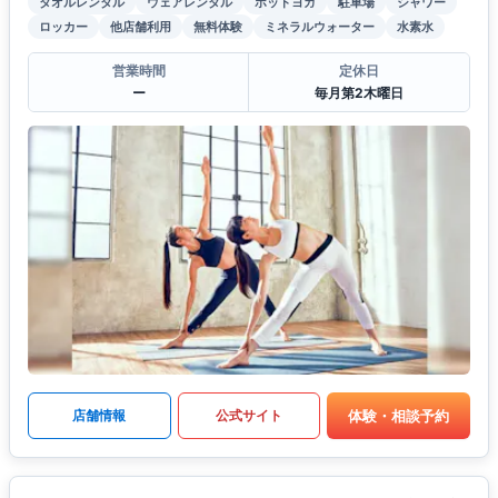
タオルレンタル
ウェアレンタル
ホットヨガ
駐車場
シャワー
ロッカー
他店舗利用
無料体験
ミネラルウォーター
水素水
営業時間
定休日
ー
毎月第2木曜日
体験・相談予約
店舗情報
公式サイト