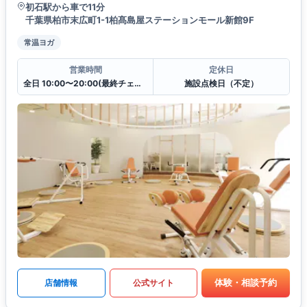
初石駅から車で11分
千葉県柏市末広町1-1柏髙島屋ステーションモール新館9F
常温ヨガ
営業時間
定休日
全日 10:00〜20:00(最終チェックイン19:30)
施設点検日（不定）
体験・相談予約
店舗情報
公式サイト