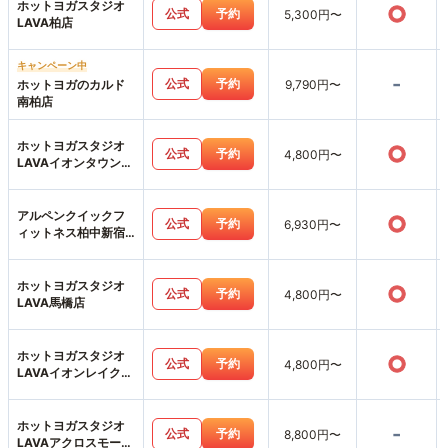
ホットヨガスタジオ
○
公式
予約
5,300円〜
LAVA柏店
キャンペーン中
-
公式
予約
ホットヨガのカルド
9,790円〜
南柏店
ホットヨガスタジオ
○
公式
予約
4,800円〜
LAVAイオンタウン吉
川美南店
アルペンクイックフ
○
公式
予約
6,930円〜
ィットネス柏中新宿
店
ホットヨガスタジオ
○
公式
予約
4,800円〜
LAVA馬橋店
ホットヨガスタジオ
○
公式
予約
4,800円〜
LAVAイオンレイクタ
ウン越谷店
ホットヨガスタジオ
-
公式
予約
8,800円〜
LAVAアクロスモール