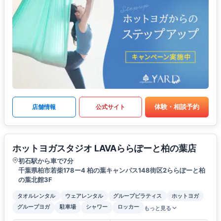
体験・相談予約
店舗情報
公式サイト
ホットヨガスタジオ LAVAららぽーと柏の葉店
初石駅から車で7分
千葉県柏市若柴178ー4 柏の葉キャンパス148街区2ららぽーと柏
の葉北館3F
タオルレンタル
ウェアレンタル
グループピラティス
ホットヨガ
グループヨガ
駐車場
シャワー
ロッカー
もっと見る