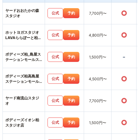
ヤードおおたかの森
○
公式
予約
7,700円〜
スタジオ
ホットヨガスタジオ
○
公式
予約
4,800円〜
LAVAららぽーと柏の
葉店
ボディーズ柏_島屋ス
-
公式
予約
1,500円〜
テーションモールス
タジオ店
ボディーズ柏高島屋
○
公式
予約
4,500円〜
ステーションモール
店
ヤード南流山スタジ
○
公式
予約
7,700円〜
オ
ボディーズイオン柏
○
公式
予約
1,500円〜
スタジオ店