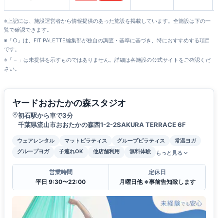
守谷店
※上記には、施設運営者から情報提供のあった施設を掲載しています。全施設は下の一
覧で確認できます。
※「○」は、FIT PALETTE編集部が独自の調査・基準に基づき、特におすすめする項目
です。
※「－」は未提供を示すものではありません。詳細は各施設の公式サイトをご確認くだ
さい。
ヤードおおたかの森スタジオ
初石駅から車で3分
千葉県流山市おおたかの森西1-2-2SAKURA TERRACE 6F
ウェアレンタル
マットピラティス
グループピラティス
常温ヨガ
グループヨガ
子連れOK
他店舗利用
無料体験
もっと見る
営業時間
定休日
平日 9:30〜22:00
月曜日他 ※事前告知致します