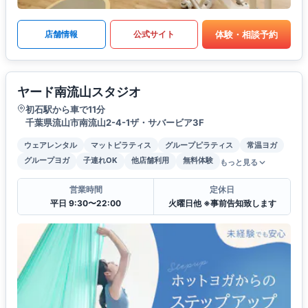
体験・相談予約
店舗情報
公式サイト
ヤード南流山スタジオ
初石駅から車で11分
千葉県流山市南流山2-4-1ザ・サバービア3F
ウェアレンタル
マットピラティス
グループピラティス
常温ヨガ
グループヨガ
子連れOK
他店舗利用
無料体験
もっと見る
営業時間
定休日
平日 9:30〜22:00
火曜日他 ※事前告知致します