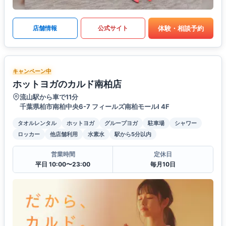
体験・相談予約
店舗情報
公式サイト
キャンペーン中
ホットヨガのカルド南柏店
流山駅から車で11分
千葉県柏市南柏中央6-7 フィールズ南柏モールⅠ 4F
タオルレンタル
ホットヨガ
グループヨガ
駐車場
シャワー
ロッカー
他店舗利用
水素水
駅から5分以内
営業時間
定休日
平日 10:00〜23:00
毎月10日