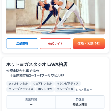
体験・相談予約
店舗情報
公式サイト
ホットヨガスタジオ LAVA柏店
流山駅から車で13分
千葉県柏市柏2ー3ー1フーサワビル7F
タオルレンタル
ウェアレンタル
マシンピラティス
グループピラティス
ホットヨガ
グループヨガ
もっと見る
営業時間
定休日
ー
毎週火曜日