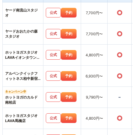
ヤード南流山スタジ
○
公式
予約
7,700円〜
オ
ヤードおおたかの森
○
公式
予約
7,700円〜
スタジオ
ホットヨガスタジオ
○
公式
予約
4,800円〜
LAVAイオンタウン吉
川美南店
アルペンクイックフ
○
公式
予約
6,930円〜
ィットネス柏中新宿
店
キャンペーン中
-
公式
予約
ホットヨガのカルド
9,790円〜
南柏店
ホットヨガスタジオ
○
公式
予約
4,800円〜
LAVA馬橋店