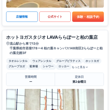
体験・相談予約
店舗情報
公式サイト
ホットヨガスタジオ LAVAららぽーと柏の葉店
流山駅から車で13分
千葉県柏市若柴178ー4 柏の葉キャンパス148街区2ららぽーと柏
の葉北館3F
タオルレンタル
ウェアレンタル
グループピラティス
ホットヨガ
グループヨガ
駐車場
シャワー
ロッカー
もっと見る
営業時間
定休日
ー
第2金曜日