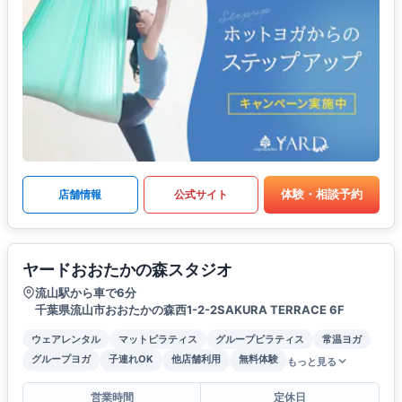
体験・相談予約
店舗情報
公式サイト
ヤードおおたかの森スタジオ
流山駅から車で6分
千葉県流山市おおたかの森西1-2-2SAKURA TERRACE 6F
ウェアレンタル
マットピラティス
グループピラティス
常温ヨガ
グループヨガ
子連れOK
他店舗利用
無料体験
もっと見る
営業時間
定休日