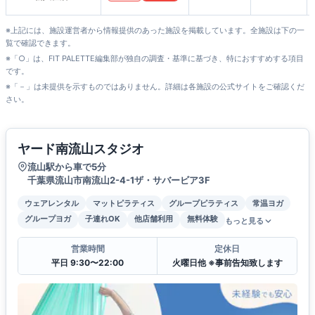
※上記には、施設運営者から情報提供のあった施設を掲載しています。全施設は下の一
覧で確認できます。
※「○」は、FIT PALETTE編集部が独自の調査・基準に基づき、特におすすめする項目
です。
※「－」は未提供を示すものではありません。詳細は各施設の公式サイトをご確認くだ
さい。
ヤード南流山スタジオ
流山駅から車で5分
千葉県流山市南流山2-4-1ザ・サバービア3F
ウェアレンタル
マットピラティス
グループピラティス
常温ヨガ
グループヨガ
子連れOK
他店舗利用
無料体験
もっと見る
営業時間
定休日
平日 9:30〜22:00
火曜日他 ※事前告知致します