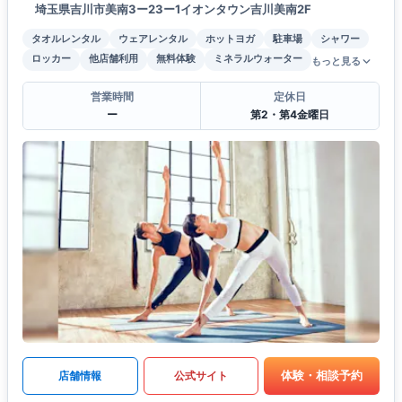
埼玉県吉川市美南3ー23ー1イオンタウン吉川美南2F
タオルレンタル
ウェアレンタル
ホットヨガ
駐車場
シャワー
ロッカー
他店舗利用
無料体験
ミネラルウォーター
もっと見る
営業時間
定休日
ー
第2・第4金曜日
体験・相談予約
店舗情報
公式サイト