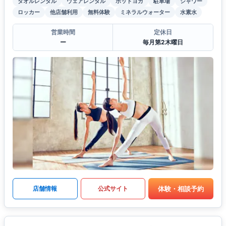
タオルレンタル
ウェアレンタル
ホットヨガ
駐車場
シャワー
ロッカー
他店舗利用
無料体験
ミネラルウォーター
水素水
営業時間
定休日
ー
毎月第2木曜日
体験・相談予約
店舗情報
公式サイト