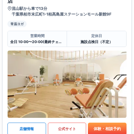
店
流山駅から車で13分
千葉県柏市末広町1-1柏髙島屋ステーションモール新館9F
常温ヨガ
営業時間
定休日
全日 10:00〜20:00(最終チェックイン19:30)
施設点検日（不定）
体験・相談予約
店舗情報
公式サイト