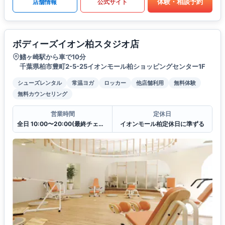
体験・相談予約
店舗情報
公式サイト
ボディーズイオン柏スタジオ店
鰭ヶ崎駅から車で10分
千葉県柏市豊町2-5-25イオンモール柏ショッピングセンター1F
シューズレンタル
常温ヨガ
ロッカー
他店舗利用
無料体験
無料カウンセリング
営業時間
定休日
全日 10:00〜20:00(最終チェックイン19:30)
イオンモール柏定休日に準ずる