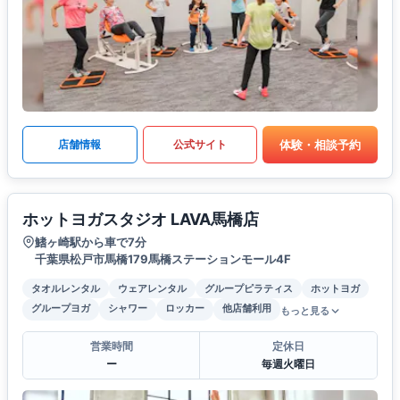
体験・相談予約
店舗情報
公式サイト
ホットヨガスタジオ LAVA馬橋店
鰭ヶ崎駅から車で7分
千葉県松戸市馬橋179馬橋ステーションモール4F
タオルレンタル
ウェアレンタル
グループピラティス
ホットヨガ
グループヨガ
シャワー
ロッカー
他店舗利用
もっと見る
営業時間
定休日
ー
毎週火曜日