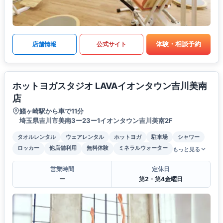
体験・相談予約
店舗情報
公式サイト
ホットヨガスタジオ LAVAイオンタウン吉川美南
店
鰭ヶ崎駅から車で11分
埼玉県吉川市美南3ー23ー1イオンタウン吉川美南2F
タオルレンタル
ウェアレンタル
ホットヨガ
駐車場
シャワー
ロッカー
他店舗利用
無料体験
ミネラルウォーター
もっと見る
営業時間
定休日
ー
第2・第4金曜日