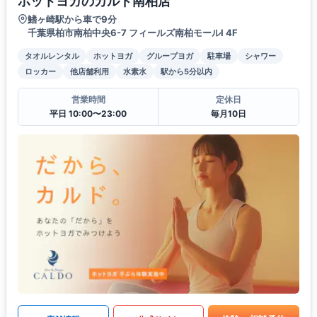
ホットヨガのカルド南柏店
鰭ヶ崎駅から車で9分
千葉県柏市南柏中央6-7 フィールズ南柏モールⅠ 4F
タオルレンタル
ホットヨガ
グループヨガ
駐車場
シャワー
ロッカー
他店舗利用
水素水
駅から5分以内
営業時間
定休日
平日 10:00〜23:00
毎月10日