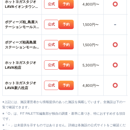
ホットヨガスタジオ
○
公式
予約
4,800円〜
LAVAイオンタウン吉
川美南店
ボディーズ柏_島屋ス
-
公式
予約
1,500円〜
テーションモールス
タジオ店
ボディーズ柏高島屋
○
公式
予約
1,500円〜
ステーションモール
店
ホットヨガスタジオ
○
公式
予約
5,300円〜
LAVA柏店
ホットヨガスタジオ
○
公式
予約
4,800円〜
LAVA新八柱店
※上記には、施設運営者から情報提供のあった施設を掲載しています。全施設は下の一
覧で確認できます。
※「○」は、FIT PALETTE編集部が独自の調査・基準に基づき、特におすすめする項目
です。
※「－」は未提供を示すものではありません。詳細は各施設の公式サイトをご確認くだ