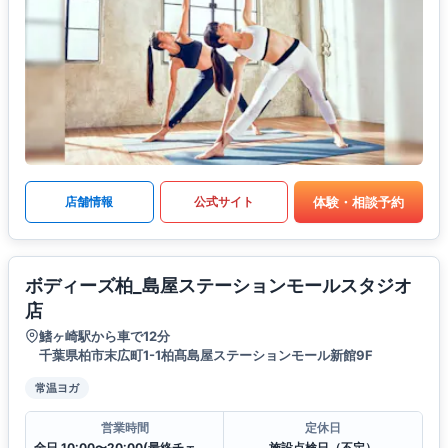
体験・相談予約
店舗情報
公式サイト
ボディーズ柏_島屋ステーションモールスタジオ
店
鰭ヶ崎駅から車で12分
千葉県柏市末広町1-1柏髙島屋ステーションモール新館9F
常温ヨガ
営業時間
定休日
全日 10:00〜20:00(最終チェックイン19:30)
施設点検日（不定）