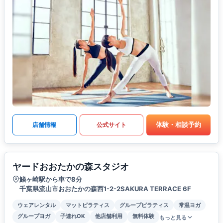
体験・相談予約
店舗情報
公式サイト
ヤードおおたかの森スタジオ
鰭ヶ崎駅から車で8分
千葉県流山市おおたかの森西1-2-2SAKURA TERRACE 6F
ウェアレンタル
マットピラティス
グループピラティス
常温ヨガ
グループヨガ
子連れOK
他店舗利用
無料体験
もっと見る