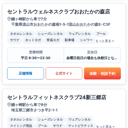
セントラルウェルネスクラブおおたかの森店
鰭ヶ崎駅から車で7分
千葉県流山市おおたかの森南1-5-1流山おおたかの森S･C3F
タオルレンタル
シューズレンタル
ウェアレンタル
プール
サウナ
ホットヨガ
常温ヨガ
駐車場
シャワー
もっと見る
営業時間
定休日
平日 9:30〜22:30
金曜日祝日の場合も休館日となります
体験・相談予約
店舗情報
公式サイト
セントラルフィットネスクラブ24新三郷店
鰭ヶ崎駅から車で9分
埼玉県三郷市さつき平2-1-1
タオルレンタル
シューズレンタル
ウェアレンタル
スイミング用品
プール
サウナ
マットピラティス
もっと見る