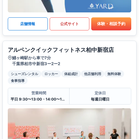
体験・相談予約
店舗情報
公式サイト
アルペンクイックフィットネス柏中新宿店
鰭ヶ崎駅から車で7分
千葉県柏市中新宿3ー2ー2
シューズレンタル
ロッカー
体組成計
他店舗利用
無料体験
食事指導
営業時間
定休日
平日 9:30〜13:00・14:00〜19:30
毎週日曜日