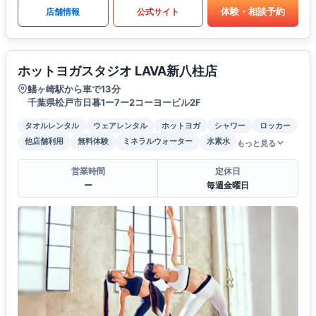
体験・相談予約
店舗情報
公式サイト
ホットヨガスタジオ LAVA新八柱店
鰭ヶ崎駅から車で13分
千葉県松戸市日暮1ー7ー2コーヨービル2F
タオルレンタル
ウェアレンタル
ホットヨガ
シャワー
ロッカー
他店舗利用
無料体験
ミネラルウォーター
水素水
もっと見る
営業時間
定休日
ー
毎週金曜日