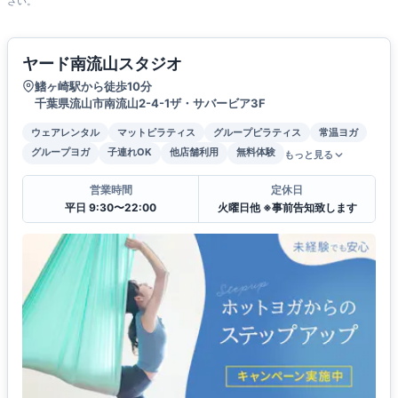
さい。
ヤード南流山スタジオ
鰭ヶ崎駅から徒歩10分
千葉県流山市南流山2-4-1ザ・サバービア3F
ウェアレンタル
マットピラティス
グループピラティス
常温ヨガ
グループヨガ
子連れOK
他店舗利用
無料体験
もっと見る
営業時間
定休日
平日 9:30〜22:00
火曜日他 ※事前告知致します