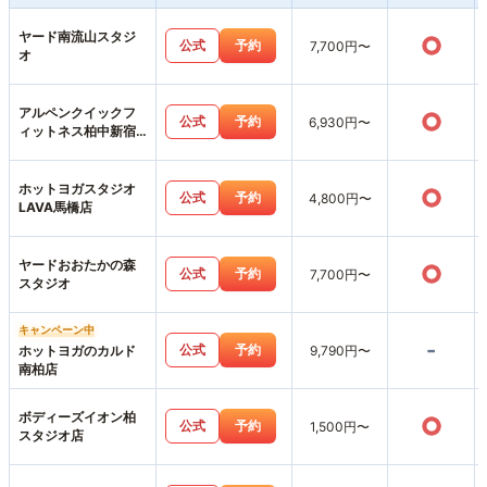
ヤード南流山スタジ
○
公式
予約
7,700円〜
オ
アルペンクイックフ
○
公式
予約
6,930円〜
ィットネス柏中新宿
店
ホットヨガスタジオ
○
公式
予約
4,800円〜
LAVA馬橋店
ヤードおおたかの森
○
公式
予約
7,700円〜
スタジオ
キャンペーン中
-
公式
予約
ホットヨガのカルド
9,790円〜
南柏店
ボディーズイオン柏
○
公式
予約
1,500円〜
スタジオ店