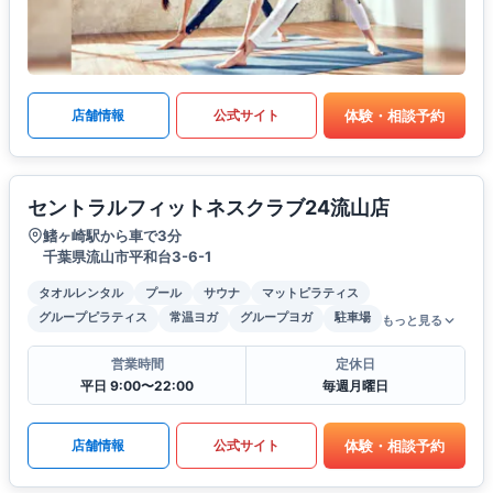
体験・相談予約
店舗情報
公式サイト
セントラルフィットネスクラブ24流山店
鰭ヶ崎駅から車で3分
千葉県流山市平和台3-6-1
タオルレンタル
プール
サウナ
マットピラティス
グループピラティス
常温ヨガ
グループヨガ
駐車場
もっと見る
営業時間
定休日
平日 9:00〜22:00
毎週月曜日
体験・相談予約
店舗情報
公式サイト