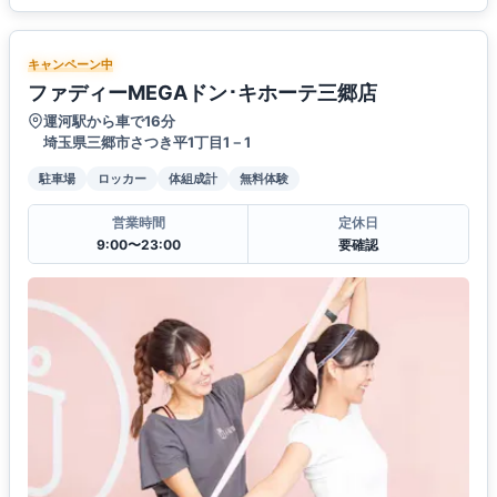
キャンペーン中
ファディーMEGAドン･キホーテ三郷店
運河駅から車で16分
埼玉県三郷市さつき平1丁目1－1
駐車場
ロッカー
体組成計
無料体験
営業時間
定休日
9:00〜23:00
要確認