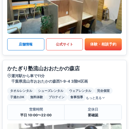
体験・相談予約
店舗情報
公式サイト
かたぎり塾流山おおたかの森店
運河駅から車で11分
千葉県流山市おおたかの森西1-9-4 3階H区画
タオルレンタル
シューズレンタル
ウェアレンタル
完全個室
子連れOK
無料体験
プロテイン
食事指導
もっと見る
営業時間
定休日
平日 10:00〜22:00
要確認