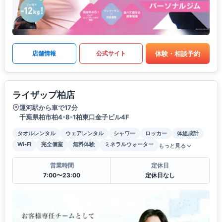
体験・相談予約
店舗情報
公式サイト
ライザップ柏店
運河駅から車で17分
千葉県柏市柏4-8-1柏東口金子ビル4F
タオルレンタル
ウェアレンタル
シャワー
ロッカー
体組成計
Wi-Fi
完全個室
無料体験
ミネラルウォーター
もっと見る
営業時間
定休日
7:00〜23:00
定休日なし