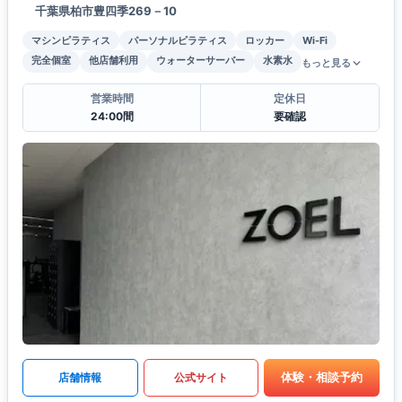
千葉県柏市豊四季269－10
マシンピラティス
パーソナルピラティス
ロッカー
Wi-Fi
完全個室
他店舗利用
ウォーターサーバー
水素水
もっと見る
営業時間
定休日
24:00間
要確認
体験・相談予約
店舗情報
公式サイト