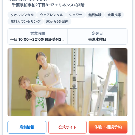
千葉県柏市柏2丁目8-17エミネンス柏3階
タオルレンタル
ウェアレンタル
シャワー
無料体験
食事指導
無料カウンセリング
駅から5分以内
営業時間
定休日
平日 10:00〜22:00(最終受付21:00)
毎週水曜日
体験・相談予約
店舗情報
公式サイト