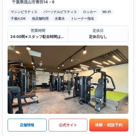
千葉県流山市青田14－6
マシンピラティス
パーソナルピラティス
ロッカー
Wi-Fi
子連れOK
他店舗利用
水素水
トレーナー指名
営業時間
定休日
24:00間※スタッフ駐在時間は日ごとに変わります。
定休日なし
体験・相談予約
店舗情報
公式サイト