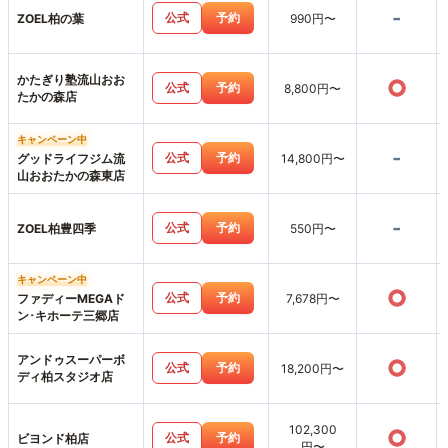
-
公式
予約
ZOEL柏の葉
990円〜
かたぎり塾流山おお
○
公式
予約
8,800円〜
たかの森店
キャンペーン中
-
公式
予約
グッドライフジム流
14,800円〜
山おおたかの森東店
-
公式
予約
ZOEL柏豊四季
550円〜
キャンペーン中
○
公式
予約
ファディーMEGAド
7,678円〜
ン･キホーテ三郷店
アンドゥスーパーボ
○
公式
予約
18,200円〜
ディ柏スタジオ店
102,300
○
公式
予約
ビヨンド柏店
円〜