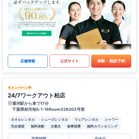
体験・相談予約
店舗情報
公式サイト
キャンペーン中
24/7ワークアウト柏店
運河駅から車で17分
千葉県柏市柏5-1-18Room328203号室
タオルレンタル
シューズレンタル
ウェアレンタル
シャワー
完全個室
無料体験
水素水
食事指導
無料カウンセリング
営業時間
定休日