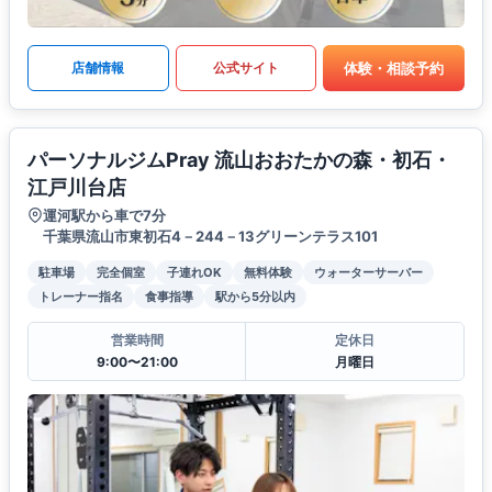
体験・相談予約
店舗情報
公式サイト
パーソナルジムPray 流山おおたかの森・初石・
江戸川台店
運河駅から車で7分
千葉県流山市東初石4－244－13グリーンテラス101
駐車場
完全個室
子連れOK
無料体験
ウォーターサーバー
トレーナー指名
食事指導
駅から5分以内
営業時間
定休日
9:00〜21:00
月曜日