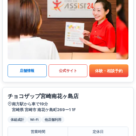
体験・相談予約
店舗情報
公式サイト
チョコザップ宮崎南花ヶ島店
南方駅から車で19分
宮崎県 宮崎市 南花ケ島町269ー1 1F
体組成計
Wi-Fi
他店舗利用
営業時間
定休日