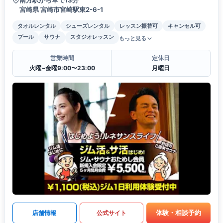
南方駅から車で13分
宮崎県 宮崎市宮崎駅東2-6-1
タオルレンタル
シューズレンタル
レッスン振替可
キャンセル可
プール
サウナ
スタジオレッスン
もっと見る
営業時間
定休日
火曜~金曜9:00〜23:00
月曜日
体験・相談予約
店舗情報
公式サイト