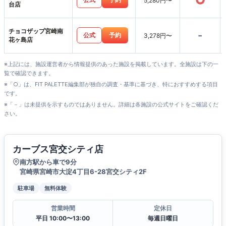
○
5,280円〜
台店
チョコザップ宮崎南
-
公式
予約
3,278円〜
花ヶ島店
※上記には、施設運営者から情報提供のあった施設を掲載しています。全施設は下の一
覧で確認できます。
※「○」は、FIT PALETTE編集部が独自の調査・基準に基づき、特におすすめする項目
です。
※「－」は未提供を示すものではありません。詳細は各施設の公式サイトをご確認くだ
さい。
カーブス宮交シティ店
南方駅から車で9分
宮崎県宮崎市大淀4丁目6-28宮交シティ2F
駐車場
無料体験
営業時間
定休日
平日 10:00〜13:00
毎週日曜日