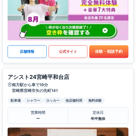
体験・相談予約
店舗情報
公式サイト
アシスト24宮崎平和台店
南方駅から車で19分
宮崎県宮崎市矢の先町141
駐車場
シャワー
ロッカー
他店舗利用
無料体験
営業時間
定休日
ー
年中無休