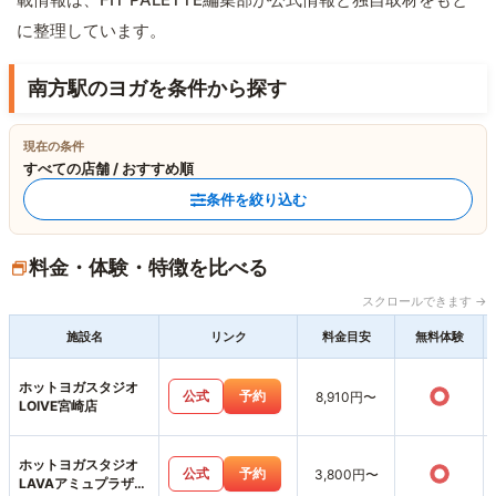
に整理しています。
南方駅のヨガを条件から探す
現在の条件
すべての店舗 / おすすめ順
条件を絞り込む
料金・体験・特徴を比べる
スクロールできます →
施設名
リンク
料金目安
無料体験
ホットヨガスタジオ
○
公式
予約
8,910円〜
LOIVE宮崎店
ホットヨガスタジオ
○
公式
予約
3,800円〜
LAVAアミュプラザみ