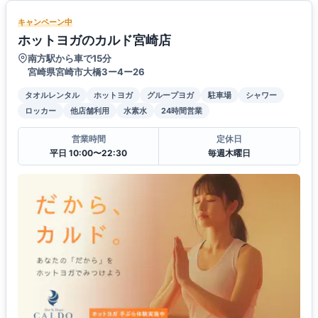
キャンペーン中
ホットヨガのカルド宮崎店
南方駅から車で15分
宮崎県宮崎市大橋3ー4ー26
タオルレンタル
ホットヨガ
グループヨガ
駐車場
シャワー
ロッカー
他店舗利用
水素水
24時間営業
営業時間
定休日
平日 10:00〜22:30
毎週木曜日