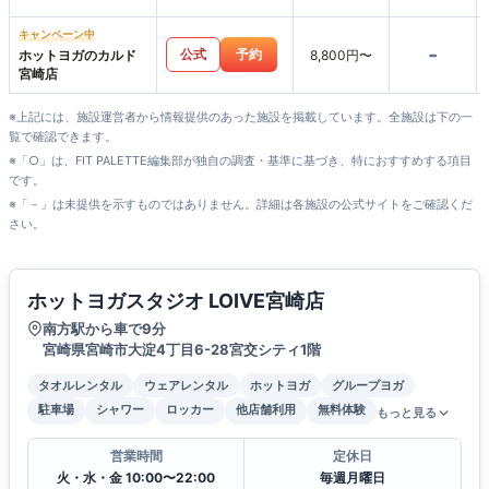
やざき店
キャンペーン中
-
公式
予約
ホットヨガのカルド
8,800円〜
宮崎店
※上記には、施設運営者から情報提供のあった施設を掲載しています。全施設は下の一
覧で確認できます。
※「○」は、FIT PALETTE編集部が独自の調査・基準に基づき、特におすすめする項目
です。
※「－」は未提供を示すものではありません。詳細は各施設の公式サイトをご確認くだ
さい。
ホットヨガスタジオ LOIVE宮崎店
南方駅から車で9分
宮崎県宮崎市大淀4丁目6-28宮交シティ1階
タオルレンタル
ウェアレンタル
ホットヨガ
グループヨガ
駐車場
シャワー
ロッカー
他店舗利用
無料体験
もっと見る
営業時間
定休日
火・水・金 10:00〜22:00
毎週月曜日