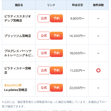
施設名
リンク
料金目安
無料体験
ピラティススタジオ
-
公式
予約
9,900円〜
デップ宮崎店
-
公式
予約
プリッツジム宮崎店
14,300円〜
プログレス パーソナ
-
公式
予約
18,000円〜
ルトレーニング＆ピ
ラティス
ピラティスケー宮崎
○
公式
予約
11,220円〜
店
キャンペーン中
-
公式
予約
22,000円〜
La pilates宮崎店
※上記には、施設運営者から情報提供のあった施設を掲載しています。全施設は下の一
覧で確認できます。