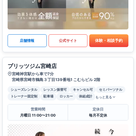
体験・相談予約
店舗情報
公式サイト
プリッツジム宮崎店
宮崎神宮駅から車で7分
宮崎県宮崎市鶴島３丁目139番地1 こむらビル 2階
シューズレンタル
レッスン振替可
キャンセル可
セミパーソナル
トレーナー固定制
駐車場
ロッカー
体組成計
もっと見る
営業時間
定休日
月曜日 11:00〜21:00
毎月不定休