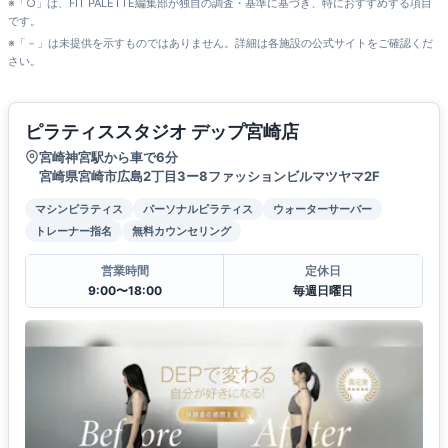
※「○」は、FIT PALETTE編集部が独自の調査・基準に基づき、特におすすめする項目
です。
※「－」は未提供を示すものではありません。詳細は各施設の公式サイトをご確認くだ
さい。
ピラティススタジオ デップ宮崎店
宮崎神宮駅から車で6分
宮崎県宮崎市広島2丁目3ー8ファッションビルマツヤマ2F
マシンピラティス
パーソナルピラティス
ウォーターサーバー
トレーナー指名
無料カウンセリング
営業時間
定休日
9:00〜18:00
毎週日曜日