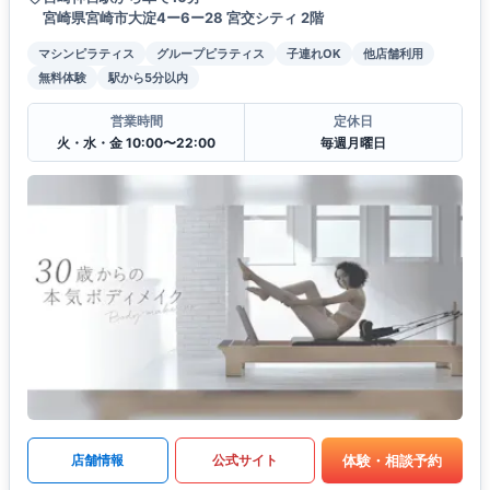
宮崎県宮崎市大淀4ー6ー28 宮交シティ 2階
マシンピラティス
グループピラティス
子連れOK
他店舗利用
無料体験
駅から5分以内
営業時間
定休日
火・水・金 10:00〜22:00
毎週月曜日
体験・相談予約
店舗情報
公式サイト