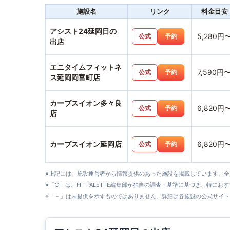
施設名
リンク
料金目安
アシスト24延岡日の
5,280円
公式
予約
出店
エニタイムフィットネ
7,590円
公式
予約
ス延岡岡富町店
カーブスイオン多々良
6,820円
公式
予約
店
カーブスイオン延岡店
6,820円
公式
予約
※上記には、施設運営者から情報提供のあった施設を掲載しています。
※「○」は、FIT PALETTE編集部が独自の調査・基準に基づき、特にお
※「－」は未提供を示すものではありません。詳細は各施設の公式サイト