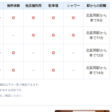
無料体験
他店舗利用
駐車場
シャワー
駅からの距離
北延岡駅から
〜
○
○
○
○
車で9分
北延岡駅から
〜
-
○
○
○
車で11分
北延岡駅から
〜
○
-
○
-
車で12分
北延岡駅から
〜
○
-
○
-
車で14分
全施設は下の一覧で確認できます。
すすめする項目です。
をご確認ください。