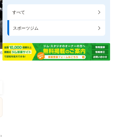
すべて
スポーツジム
6
。
→