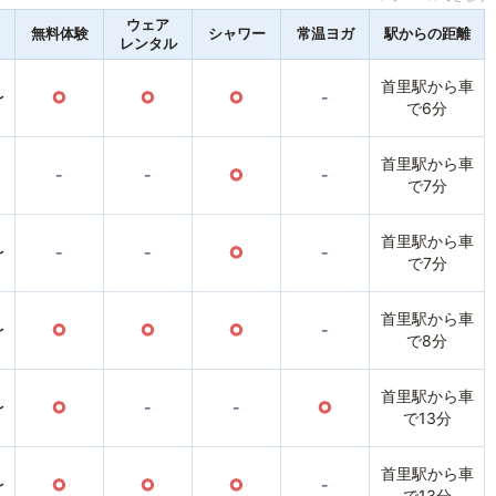
ウェア
無料体験
シャワー
常温ヨガ
駅からの距離
レンタル
首里駅から車
〜
○
○
○
-
で6分
首里駅から車
-
-
○
-
で7分
首里駅から車
〜
-
-
○
-
で7分
首里駅から車
〜
○
○
○
-
で8分
首里駅から車
〜
○
-
-
○
で13分
首里駅から車
〜
○
○
○
-
で13分