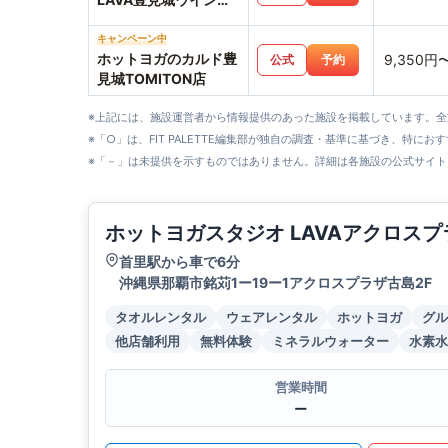
シティ店
キャンペーン中
ホットヨガのカルド豊
9,350円
公式
予約
見城TOMITON店
※上記には、施設運営者から情報提供のあった施設を掲載しています。
※「○」は、FIT PALETTE編集部が独自の調査・基準に基づき、特にお
※「－」は未提供を示すものではありません。詳細は各施設の公式サイト
ホットヨガスタジオ LAVAアクロス
首里駅から車で6分
沖縄県那覇市銘苅1ー19ー1アクロスプラザ古島2F
タオルレンタル
ウェアレンタル
ホットヨガ
グル
他店舗利用
無料体験
ミネラルウォーター
水素水
営業時間
ー