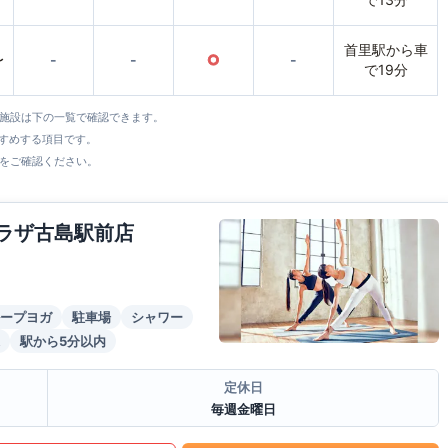
首里駅から車
〜
-
-
○
-
で19分
全施設は下の一覧で確認できます。
すすめする項目です。
をご確認ください。
プラザ古島駅前店
ープヨガ
駐車場
シャワー
駅から5分以内
定休日
毎週金曜日