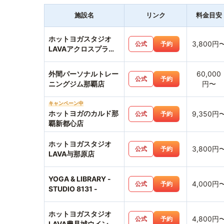
施設名
リンク
料金目安
ホットヨガスタジオ
3,800円
公式
予約
LAVAアクロスプラザ
古島駅前店
外間パーソナルトレー
60,000
公式
予約
ニングジム那覇店
円〜
キャンペーン中
ホットヨガのカルド那
9,350円
公式
予約
覇新都心店
ホットヨガスタジオ
3,800円
公式
予約
LAVA与那原店
YOGA & LIBRARY -
4,000円
公式
予約
STUDIO 8131 -
ホットヨガスタジオ
4,800円
公式
予約
LAVA豊見城ウイング