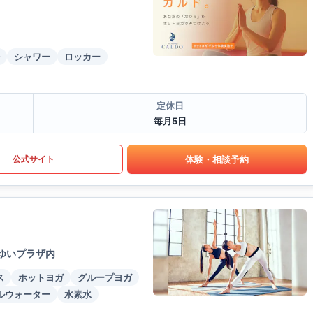
シャワー
ロッカー
定休日
毎月5日
体験・相談予約
公式サイト
いゆいプラザ内
ス
ホットヨガ
グループヨガ
ルウォーター
水素水