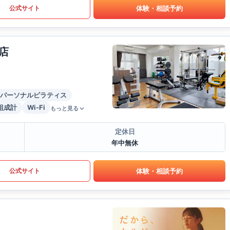
体験・相談予約
公式サイト
店
パーソナルピラティス
組成計
Wi-Fi
もっと見る
定休日
年中無休
体験・相談予約
公式サイト