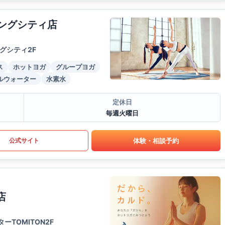
イングシティ店
グシティ2F
ス
ホットヨガ
グループヨガ
ルウォーター
水素水
定休日
毎週火曜日
体験・相談予約
公式サイト
店
TOMITON2F